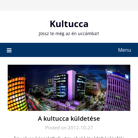
Skip
to
content
Kultucca
Jössz te még az én uccámba!!
Menu
A kultucca küldetése
Posted on 2012-10-27