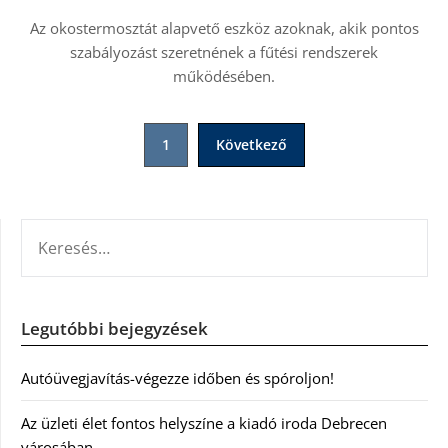
Az okostermosztát alapvető eszköz azoknak, akik pontos
szabályozást szeretnének a fűtési rendszerek
működésében.
Bejegyzések
1
Következő
lapozása
KERESÉS:
Legutóbbi bejegyzések
Autóüvegjavítás-végezze időben és spóroljon!
Az üzleti élet fontos helyszíne a kiadó iroda Debrecen
városában