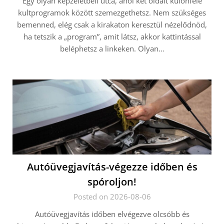
Egy olyan képzeletbeli utca, ahol két oldalt különféle
kultprogramok között szemezgethetsz. Nem szükséges
bemenned, elég csak a kirakaton keresztül nézelődnöd,
ha tetszik a „program”, amit látsz, akkor kattintással
beléphetsz a linkeken. Olyan…
Autóüvegjavítás-végezze időben és
spóroljon!
Posted on 2026-08-06
Autóüvegjavítás időben elvégezve olcsóbb és