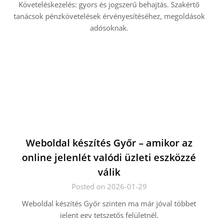
Követeléskezelés: gyors és jogszerű behajtás. Szakértő
tanácsok pénzkövetelések érvényesítéséhez, megoldások
adósoknak.
Weboldal készítés Győr – amikor az
online jelenlét valódi üzleti eszközzé
válik
Posted on 2026-01-29
Weboldal készítés Győr szinten ma már jóval többet
jelent egy tetszetős felületnél.