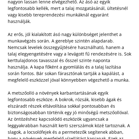
nagyon lassan lenne elvégezhető. Az ásó az egyik
legfontosabb kellék, mert a talaj mozgatásánál, ültetésnél
vagy kisebb tereprendezési munkáknál egyaránt
használják.
Az erős, jól kialakított ásó nagy különbséget jelenthet a
munkavégzés során. A gereblye szintén alapdarab.
Nemcsak levelek összegyűjtésére használható, hanem a
talaj elegyengetésére vagy a levágott fű rendezésére is. Sok
kerttulajdonos tavasszal és ősszel szinte naponta
használja. A kapa főként a gyomlálás és a talaj lazítása
során fontos. Bár sokan fárasztónak tartják a kapálást, a
megfelelő eszközzel jóval könnyebben végezhető a munka.
A metszőolló a növények karbantartásának egyik
legfontosabb eszköze. A bokrok, rózsák, kisebb ágak és
elszáradt részek eltávolítása sokkal pontosabban és
biztonságosabban történik egy jó minőségű metszőollóval.
Az öntözéshez kapcsolódó eszközök ugyancsak a
leggyakrabban használt kerti szerszámok közé tartoznak. A
slagok, a locsolófejek és a permetezők segítenek abban,
hogy a növények megfelelő vízellátást kapjanak. Ezek az