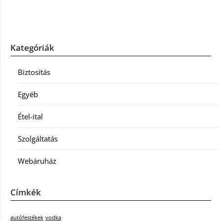
Kategóriák
Biztosítás
Egyéb
Étel-ital
Szolgáltatás
Webáruház
Címkék
autófestékek
vodka