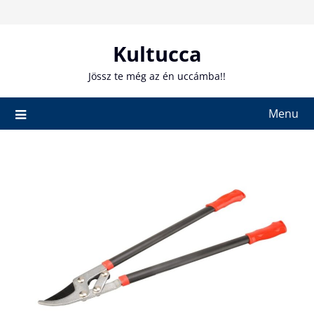
Skip
to
content
Kultucca
Jössz te még az én uccámba!!
Menu