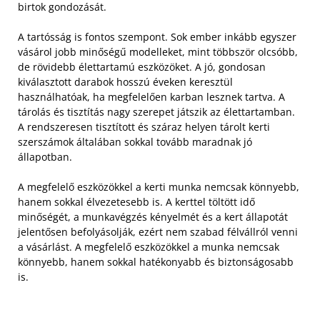
birtok gondozását.
A tartósság is fontos szempont. Sok ember inkább egyszer
vásárol jobb minőségű modelleket, mint többször olcsóbb,
de rövidebb élettartamú eszközöket. A jó, gondosan
kiválasztott darabok hosszú éveken keresztül
használhatóak, ha megfelelően karban lesznek tartva. A
tárolás és tisztítás nagy szerepet játszik az élettartamban.
A rendszeresen tisztított és száraz helyen tárolt kerti
szerszámok általában sokkal tovább maradnak jó
állapotban.
A megfelelő eszközökkel a kerti munka nemcsak könnyebb,
hanem sokkal élvezetesebb is. A kerttel töltött idő
minőségét, a munkavégzés kényelmét és a kert állapotát
jelentősen befolyásolják, ezért nem szabad félvállról venni
a vásárlást. A megfelelő eszközökkel a munka nemcsak
könnyebb, hanem sokkal hatékonyabb és biztonságosabb
is.