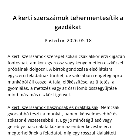
A kerti szerszámok tehermentesítik a
gazdákat
Posted on 2026-05-18
A kerti szerszámok szerepét sokan csak akkor érzik igazán
fontosnak, amikor egy rossz vagy kényelmetlen eszközzel
próbálnak dolgozni. A birtok gondozása első látásra
egyszerű feladatnak tűnhet, de valójában rengeteg apró
munkából áll össze. A talaj előkészítése, az ültetés, a
gyomlálás, a metszés vagy az őszi lomb összegyűjtése
mind más-más eszközt igényel.
A
kerti szerszámok hasznosak és praktikusak
. Nemcsak
gyorsabbá teszik a munkát, hanem kényelmesebbé és
sokszor élvezetesebbé is. Egy jó minőségű ásó vagy
gereblye használata közben az ember kevésbé érzi
megterhelőnek a feladatot, míg egy rosszul kialakított