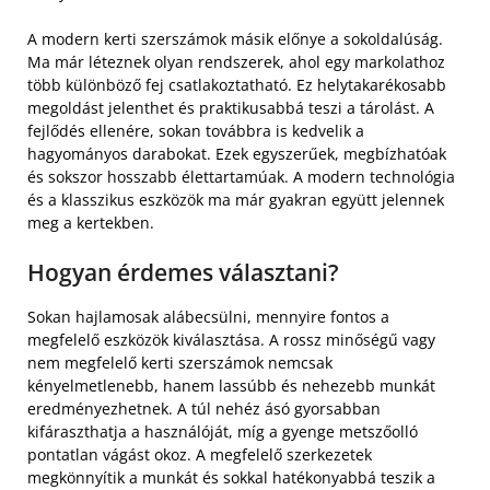
A modern kerti szerszámok másik előnye a sokoldalúság.
Ma már léteznek olyan rendszerek, ahol egy markolathoz
több különböző fej csatlakoztatható. Ez helytakarékosabb
megoldást jelenthet és praktikusabbá teszi a tárolást. A
fejlődés ellenére, sokan továbbra is kedvelik a
hagyományos darabokat. Ezek egyszerűek, megbízhatóak
és sokszor hosszabb élettartamúak. A modern technológia
és a klasszikus eszközök ma már gyakran együtt jelennek
meg a kertekben.
Hogyan érdemes választani?
Sokan hajlamosak alábecsülni, mennyire fontos a
megfelelő eszközök kiválasztása. A rossz minőségű vagy
nem megfelelő kerti szerszámok nemcsak
kényelmetlenebb, hanem lassúbb és nehezebb munkát
eredményezhetnek. A túl nehéz ásó gyorsabban
kifáraszthatja a használóját, míg a gyenge metszőolló
pontatlan vágást okoz. A megfelelő szerkezetek
megkönnyítik a munkát és sokkal hatékonyabbá teszik a