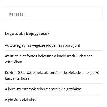
KERESÉS:
Legutóbbi bejegyzések
Autóüvegjavítás-végezze időben és spóroljon!
Az üzleti élet fontos helyszíne a kiadó iroda Debrecen
városában
Kukirin G2 alkatrészek: biztonságos közlekedés megelőző
karbantartással
A kerti szerszámok tehermentesítik a gazdákat
A gin árak alakulása