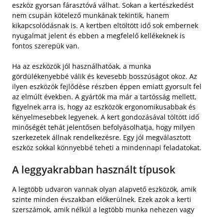
eszköz gyorsan fárasztóvá válhat. Sokan a kertészkedést
nem csupán kötelező munkának tekintik, hanem
kikapcsolódásnak is. A kertben eltöltött idő sok embernek
nyugalmat jelent és ebben a megfelelő kellékeknek is
fontos szerepük van.
Ha az eszközök jól használhatóak, a munka
gördülékenyebbé válik és kevesebb bosszúságot okoz. Az
ilyen eszközök fejlődése részben éppen emiatt gyorsult fel
az elmúlt években. A gyártók ma már a tartósság mellett,
figyelnek arra is, hogy az eszközök ergonomikusabbak és
kényelmesebbek legyenek. A kert gondozásával töltött idő
minőségét tehát jelentősen befolyásolhatja, hogy milyen
szerkezetek állnak rendelkezésre. Egy jól megválasztott
eszköz sokkal könnyebbé teheti a mindennapi feladatokat.
A leggyakrabban használt típusok
A legtöbb udvaron vannak olyan alapvető eszközök, amik
szinte minden évszakban előkerülnek. Ezek azok a kerti
szerszámok, amik nélkül a legtöbb munka nehezen vagy