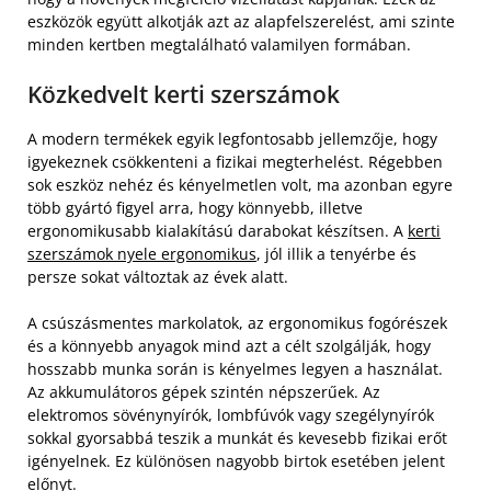
eszközök együtt alkotják azt az alapfelszerelést, ami szinte
minden kertben megtalálható valamilyen formában.
Közkedvelt kerti szerszámok
A modern termékek egyik legfontosabb jellemzője, hogy
igyekeznek csökkenteni a fizikai megterhelést. Régebben
sok eszköz nehéz és kényelmetlen volt, ma azonban egyre
több gyártó figyel arra, hogy könnyebb, illetve
ergonomikusabb kialakítású darabokat készítsen. A
kerti
szerszámok nyele ergonomikus
, jól illik a tenyérbe és
persze sokat változtak az évek alatt.
A csúszásmentes markolatok, az ergonomikus fogórészek
és a könnyebb anyagok mind azt a célt szolgálják, hogy
hosszabb munka során is kényelmes legyen a használat.
Az akkumulátoros gépek szintén népszerűek. Az
elektromos sövénynyírók, lombfúvók vagy szegélynyírók
sokkal gyorsabbá teszik a munkát és kevesebb fizikai erőt
igényelnek. Ez különösen nagyobb birtok esetében jelent
előnyt.