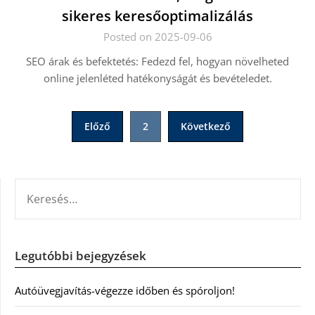
sikeres keresőoptimalizálás
Posted on 2025-09-06
SEO árak és befektetés: Fedezd fel, hogyan növelheted
online jelenléted hatékonyságát és bevételedet.
Bejegyzések
Előző
2
Következő
lapozása
KERESÉS:
Legutóbbi bejegyzések
Autóüvegjavítás-végezze időben és spóroljon!