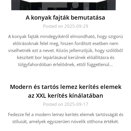
A konyak fajták bemutatása
Posted on 2025-09-29
A konyak fajták mindegyikéről elmondható, hogy szigorú
előírásoknak felel meg, hiszen fordított esetben nem
viselhetnék ezt a nevet. Közös jellemzőjük, hogy szőlőből
készített bor lepárlásával kerülnek előállításra és
tölgyfahordóban érlelődnek, ettől függetlenül…
Modern és tartós lemez kerítés elemek
az XXL kerítés kínálatában
Posted on 2025-09-17
Fedezze fel a modern lemez kerítés elemek tartósságát és
stílusát, amelyek egyszerűen növelik otthona értékét.