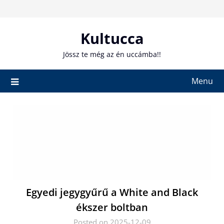
Skip
to
content
Kultucca
Jössz te még az én uccámba!!
Menu
Egyedi jegygyűrű a White and Black
ékszer boltban
Posted on 2025-12-09