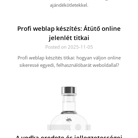
ajándékötletekkel.
Profi weblap készítés: Átütő online
jelenlét titkai
Posted on 2025-11-05
Profi weblap készítés titkai: hogyan váljon online
sikeressé egyedi, felhasználóbarát weboldallal?
A vodka eredete és jellegzetességei