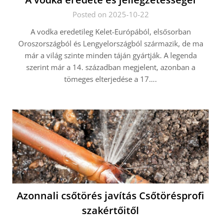
Posted on 2025-10-22
A vodka eredetileg Kelet-Európából, elsősorban
Oroszországból és Lengyelországból származik, de ma
már a világ szinte minden táján gyártják. A legenda
szerint már a 14. században megjelent, azonban a
tömeges elterjedése a 17….
Azonnali csőtörés javítás Csőtörésprofi
szakértőitől