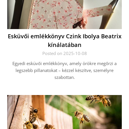
Esküvői emlékkönyv Czink Ibolya Beatrix
kínálatában
Posted on 2025-10-08
Egyedi esküvői emlékkönyv, amely örökre megőrzi a
legszebb pillanatokat – kézzel készítve, személyre
szabottan.