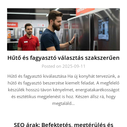
Hűtő és fagyasztó választás szakszerűen
Posted on 2025-09-11
Hűtő és fagyasztó kiválasztása Ha új konyhát tervezünk, a
hűtő és fagyasztó beszerzése kiemelt feladat. A megfelelő
készülék hosszú távon kényelmet, energiatakarékosságot
és esztétikus megjelenést is hoz. Készen állsz rá, hogy
megtaláld…
SEO árak: Befektetés, megtérülés és