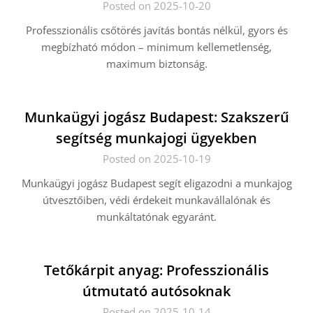
Posted on 2025-10-20
Professzionális csőtörés javítás bontás nélkül, gyors és
megbízható módon – minimum kellemetlenség,
maximum biztonság.
Munkaügyi jogász Budapest: Szakszerű
segítség munkajogi ügyekben
Posted on 2025-10-19
Munkaügyi jogász Budapest segít eligazodni a munkajog
útvesztőiben, védi érdekeit munkavállalónak és
munkáltatónak egyaránt.
Tetőkárpit anyag: Professzionális
útmutató autósoknak
Posted on 2025-10-14