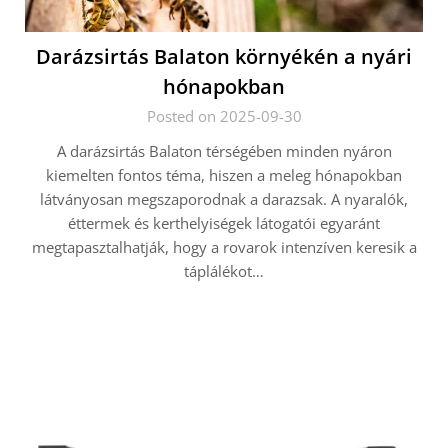
Darázsirtás Balaton környékén a nyári
hónapokban
Posted on 2025-09-30
A darázsirtás Balaton térségében minden nyáron
kiemelten fontos téma, hiszen a meleg hónapokban
látványosan megszaporodnak a darazsak. A nyaralók,
éttermek és kerthelyiségek látogatói egyaránt
megtapasztalhatják, hogy a rovarok intenzíven keresik a
táplálékot…