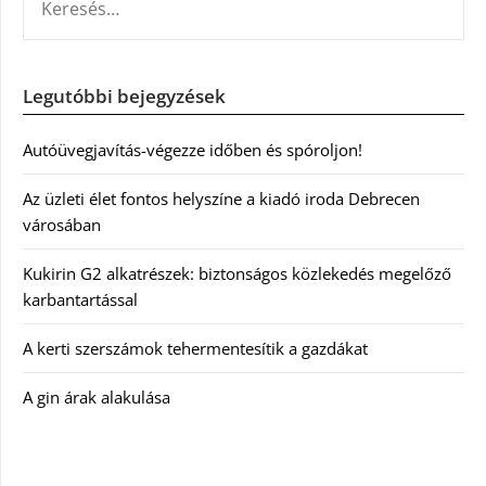
Legutóbbi bejegyzések
Autóüvegjavítás-végezze időben és spóroljon!
Az üzleti élet fontos helyszíne a kiadó iroda Debrecen
városában
Kukirin G2 alkatrészek: biztonságos közlekedés megelőző
karbantartással
A kerti szerszámok tehermentesítik a gazdákat
A gin árak alakulása