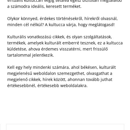
virtuális kultuccán végig sétálva egész biztosan megtalálod
a számodra ideális, keresett terméket.
Olykor könnyed, érdekes történésekről, hírekről olvasnál,
minden cél nélkül? A kultucca várja, hogy meglátogasd!
Kulturális vonatkozású cikkek, és olyan szolgáltatások,
termékek, amelyek kulturált emberré tesznek, ez a kultucca
küldetése, ahova érdemes visszatérni, mert frissülő
tartalommal jelentkezik.
Kell egy hely mindenki számára, ahol békésen, kulturált
megjelenésű weboldalon szemezgethet, olvasgathat a
megjelenő cikkek, hírek között, ahonnan tovább juthat
értékesebbnél, értékesebb weboldalakra.
KERESÉS: