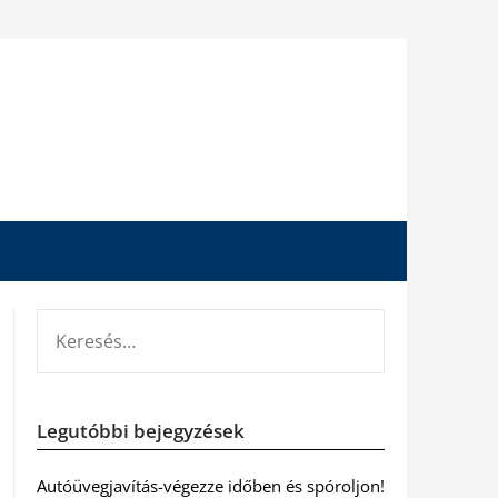
KERESÉS:
Legutóbbi bejegyzések
Autóüvegjavítás-végezze időben és spóroljon!