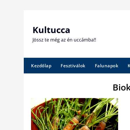
Skip
to
content
Kultucca
Jössz te még az én uccámba!!
Kezdőlap
Fesztiválok
Falunapok
Bio