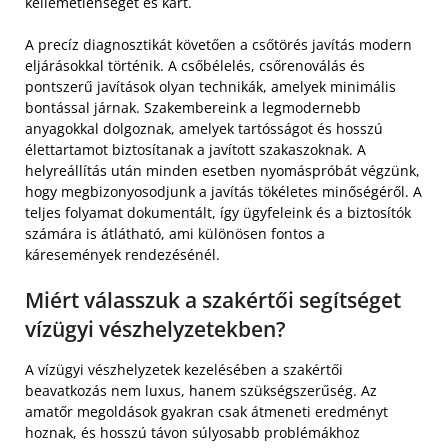
kellemetlenséget és kárt.
A precíz diagnosztikát követően a csőtörés javítás modern
eljárásokkal történik. A csőbélelés, csőrenoválás és
pontszerű javítások olyan technikák, amelyek minimális
bontással járnak. Szakembereink a legmodernebb
anyagokkal dolgoznak, amelyek tartósságot és hosszú
élettartamot biztosítanak a javított szakaszoknak. A
helyreállítás után minden esetben nyomáspróbát végzünk,
hogy megbizonyosodjunk a javítás tökéletes minőségéről. A
teljes folyamat dokumentált, így ügyfeleink és a biztosítók
számára is átlátható, ami különösen fontos a
káresemények rendezésénél.
Miért válasszuk a szakértői segítséget
vízügyi vészhelyzetekben?
A vízügyi vészhelyzetek kezelésében a szakértői
beavatkozás nem luxus, hanem szükségszerűség. Az
amatőr megoldások gyakran csak átmeneti eredményt
hoznak, és hosszú távon súlyosabb problémákhoz