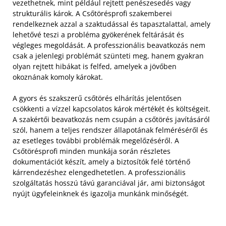
vezethetnek, mint például rejtett penészesedés vagy
strukturális károk. A Csőtörésprofi szakemberei
rendelkeznek azzal a szaktudással és tapasztalattal, amely
lehetővé teszi a probléma gyökerének feltárását és
végleges megoldását. A professzionális beavatkozás nem
csak a jelenlegi problémát szünteti meg, hanem gyakran
olyan rejtett hibákat is felfed, amelyek a jövőben
okoznának komoly károkat.
A gyors és szakszerű csőtörés elhárítás jelentősen
csökkenti a vízzel kapcsolatos károk mértékét és költségeit.
A szakértői beavatkozás nem csupán a csőtörés javításáról
szól, hanem a teljes rendszer állapotának felméréséről és
az esetleges további problémák megelőzéséről. A
Csőtörésprofi minden munkája során részletes
dokumentációt készít, amely a biztosítók felé történő
kárrendezéshez elengedhetetlen. A professzionális
szolgáltatás hosszú távú garanciával jár, ami biztonságot
nyújt ügyfeleinknek és igazolja munkánk minőségét.