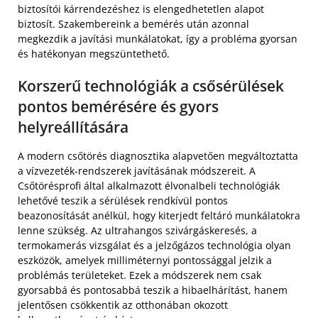
biztosítói kárrendezéshez is elengedhetetlen alapot
biztosít. Szakembereink a bemérés után azonnal
megkezdik a javítási munkálatokat, így a probléma gyorsan
és hatékonyan megszüntethető.
Korszerű technológiák a csősérülések
pontos bemérésére és gyors
helyreállítására
A modern csőtörés diagnosztika alapvetően megváltoztatta
a vízvezeték-rendszerek javításának módszereit. A
Csőtörésprofi által alkalmazott élvonalbeli technológiák
lehetővé teszik a sérülések rendkívül pontos
beazonosítását anélkül, hogy kiterjedt feltáró munkálatokra
lenne szükség. Az ultrahangos szivárgáskeresés, a
termokamerás vizsgálat és a jelzőgázos technológia olyan
eszközök, amelyek milliméternyi pontossággal jelzik a
problémás területeket. Ezek a módszerek nem csak
gyorsabbá és pontosabbá teszik a hibaelhárítást, hanem
jelentősen csökkentik az otthonában okozott