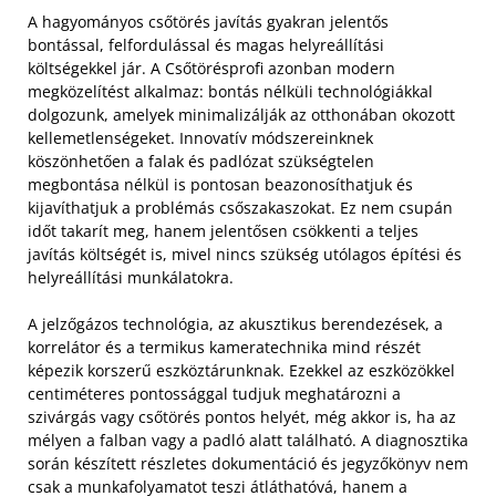
A hagyományos csőtörés javítás gyakran jelentős
bontással, felfordulással és magas helyreállítási
költségekkel jár. A Csőtörésprofi azonban modern
megközelítést alkalmaz: bontás nélküli technológiákkal
dolgozunk, amelyek minimalizálják az otthonában okozott
kellemetlenségeket. Innovatív módszereinknek
köszönhetően a falak és padlózat szükségtelen
megbontása nélkül is pontosan beazonosíthatjuk és
kijavíthatjuk a problémás csőszakaszokat. Ez nem csupán
időt takarít meg, hanem jelentősen csökkenti a teljes
javítás költségét is, mivel nincs szükség utólagos építési és
helyreállítási munkálatokra.
A jelzőgázos technológia, az akusztikus berendezések, a
korrelátor és a termikus kameratechnika mind részét
képezik korszerű eszköztárunknak. Ezekkel az eszközökkel
centiméteres pontossággal tudjuk meghatározni a
szivárgás vagy csőtörés pontos helyét, még akkor is, ha az
mélyen a falban vagy a padló alatt található. A diagnosztika
során készített részletes dokumentáció és jegyzőkönyv nem
csak a munkafolyamatot teszi átláthatóvá, hanem a