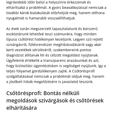
legrövidebb időn belül a helyszínre érkezzenek és
elhárítsaká a problémát. A gyors beavatkozással nemcsak a
további károk kialakulását előzhetjük meg, hanem otthona
nyugalmát is hamarabb visszaállíthatjuk.
Az évek során megszerzett tapasztalatunk és korszerű
eszköztárunk lehetővé teszi számunkra, hogy minden
típusú csőtörést hatékonyan kezeljünk. Legyen szó rejtett
szivárgásról, fűtésrendszer meghibásodásáról vagy akár
kerti vezetékek sérüléséről, szakembereink pontos
diagnózist állítanak fel és célzott megoldást nyújtanak.
Ügyfeleink értékelik a transzparens árazásunkat és azt,
hogy biztosítási ügyintézésben is segítséget nyújtunk, így a
teljes folyamat gördülékenyen zajlik. A Csőtörésprofi
szolgáltatásával nemcsak a problémát oldjuk meg, hanem
a jövőbeli hibák megelőzésére is javaslatot teszünk.
Csőtörésprofi: Bontás nélküli
megoldások szivárgások és csőtörések
elhárítására