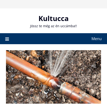
Skip
to
content
Kultucca
Jössz te még az én uccámba!!
Menu