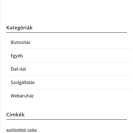
Kategóriák
Biztosítás
Egyéb
Étel-ital
Szolgáltatás
Webáruház
Címkék
autófestékek
vodka