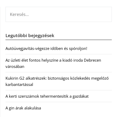
KERESÉS:
Legutóbbi bejegyzések
Autóüvegjavítás-végezze időben és spóroljon!
Az üzleti élet fontos helyszíne a kiadó iroda Debrecen
városában
Kukirin G2 alkatrészek: biztonságos közlekedés megelőző
karbantartással
A kerti szerszámok tehermentesítik a gazdákat
A gin árak alakulása