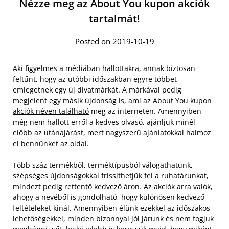
Nézze meg az About You kupon akciók
tartalmát!
Posted on 2019-10-19
Aki figyelmes a médiában hallottakra, annak biztosan
feltűnt, hogy az utóbbi időszakban egyre többet
emlegetnek egy új divatmárkát. A márkával pedig
megjelent egy másik újdonság is, ami az
About You kupon
akciók néven található
meg az interneten. Amennyiben
még nem hallott erről a kedves olvasó, ajánljuk minél
előbb az utánajárást, mert nagyszerű ajánlatokkal halmoz
el bennünket az oldal.
Több száz termékből, terméktípusból válogathatunk,
szépséges újdonságokkal frissíthetjük fel a ruhatárunkat,
mindezt pedig rettentő kedvező áron. Az akciók arra valók,
ahogy a nevéből is gondolható, hogy különösen kedvező
feltételeket kínál. Amennyiben élünk ezekkel az időszakos
lehetőségekkel, minden bizonnyal jól járunk és nem fogjuk