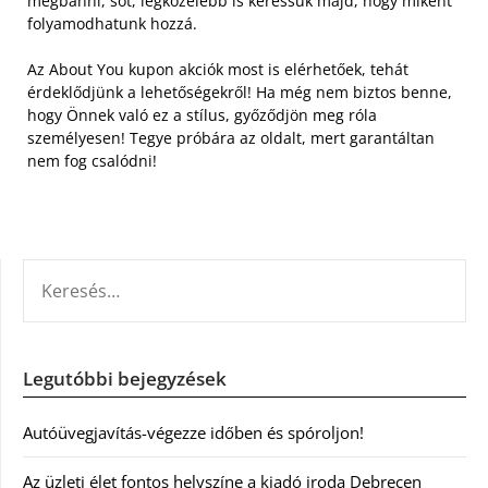
megbánni, sőt, legközelebb is keressük majd, hogy miként
folyamodhatunk hozzá.
Az About You kupon akciók most is elérhetőek, tehát
érdeklődjünk a lehetőségekről! Ha még nem biztos benne,
hogy Önnek való ez a stílus, győződjön meg róla
személyesen! Tegye próbára az oldalt, mert garantáltan
nem fog csalódni!
KERESÉS:
Legutóbbi bejegyzések
Autóüvegjavítás-végezze időben és spóroljon!
Az üzleti élet fontos helyszíne a kiadó iroda Debrecen