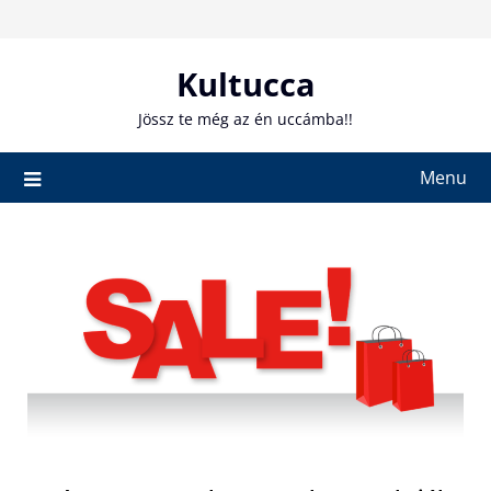
Skip
to
content
Kultucca
Jössz te még az én uccámba!!
Menu