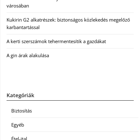
városában
Kukirin G2 alkatrészek: biztonságos közlekedés megelőző
karbantartással
A kerti szerszámok tehermentesítik a gazdákat
A gin árak alakulása
Kategóriák
Biztosítás
Egyéb
Étel-ital