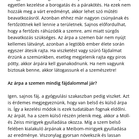
egyetlen kezelése a borogatás és a párakötés. Ha ezek nem
hozzák meg a várt eredményt, akkor lehet szó műtéti
beavatkozásról. Azonban ehhez már nagyon csúnyának és
fertőzöttnek kell lennie a területnek. Sajnos előfordulhat,
hogy a fertőzés ráhúzódik a szemre, ami miatt sürgős
beavatkozás szükséges. Az árpa a szemen bár nem nyújt
kellemes látványt, azonban a legtöbb ember élete során
egyszer átesik rajta. Ha viszketést vagy szúró fájdalmat
érzünk a szemünkben, esetleg megjelenik rajta egy piros
pötty, akkor árpára kell gyanakodnunk. Ha nem vagyunk
biztosak benne, akkor látogassunk el a szemészetre!
Az árpa a szemen mindig fájdalommal jár?
Igen, sajnos fáj, a gyógyulási szakaszban pedig viszket. Azt
is érdemes megjegyeznünk, hogy van belső és külső árpa
is. Így a kezelési módok is ezek tudatában fognak eldőlni.
Az árpát, ha a szem külső részén jelenik meg, akkor a Moll-
és Zeiss mirigyek gyulladása okozza. Míg a szem belső
felében kialakuló árpának a Meibom-mirigyek gyulladása
az eredménye. Viszonylag gyorsan növekszik és lassan