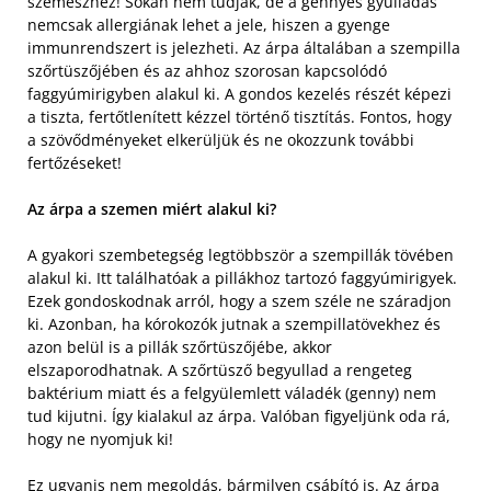
szemészhez! Sokan nem tudják, de a gennyes gyulladás
nemcsak allergiának lehet a jele, hiszen a gyenge
immunrendszert is jelezheti. Az árpa általában a szempilla
szőrtüszőjében és az ahhoz szorosan kapcsolódó
faggyúmirigyben alakul ki. A gondos kezelés részét képezi
a tiszta, fertőtlenített kézzel történő tisztítás. Fontos, hogy
a szövődményeket elkerüljük és ne okozzunk további
fertőzéseket!
Az árpa a szemen miért alakul ki?
A gyakori szembetegség legtöbbször a szempillák tövében
alakul ki. Itt találhatóak a pillákhoz tartozó faggyúmirigyek.
Ezek gondoskodnak arról, hogy a szem széle ne száradjon
ki. Azonban, ha kórokozók jutnak a szempillatövekhez és
azon belül is a pillák szőrtüszőjébe, akkor
elszaporodhatnak. A szőrtüsző begyullad a rengeteg
baktérium miatt és a felgyülemlett váladék (genny) nem
tud kijutni. Így kialakul az árpa. Valóban figyeljünk oda rá,
hogy ne nyomjuk ki!
Ez ugyanis nem megoldás, bármilyen csábító is. Az árpa