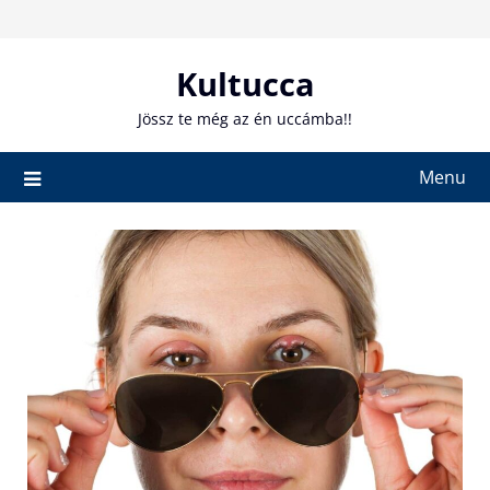
Skip
to
content
Kultucca
Jössz te még az én uccámba!!
Menu