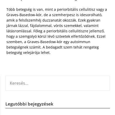
Több betegség is van, mint a periorbitális cellulitisz vagy a
Graves-Basedow-kór, de a szemherpesz is idesorolható,
amik a felsőszemhéj duzzanatát okozzák. Ezek gyakran
járnak lázzal, fájdalommal, vörös szemekkel, valamint
látásromlással. Főleg a periorbitális cellulitiszre jellemző,
hogy a szemgolyó körül lévő szövetek elfertőződnek. Ezzel
szemben, a Graves-Basedow-kór egy autoimmun
betegségnek számít. A bedagadt szem tehát rengeteg
betegség velejárója lehet.
KERESÉS:
Legutóbbi bejegyzések