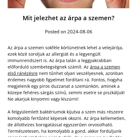
Mit jelezhet az árpa a szemen?
Posted on 2024-08-06
Az árpa a szemen sokféle kórtünetnek lehet a velejárója,
ezek közé soroljuk az allergiát és a legyengült
immunrendszert is. Az árpa talán a leggyakrabban
előforduló szembetegségnek számít. Az
árpa a szemen
első ránézésre
nem tűnhet olyan veszélyesnek, azonban
érdemes nagyobb figyelmet fordítani rá. Fontos, hogyha
megjelenik egy piros duzzanat a szemünkön, aminek a
közepe fehéres-sárgás színű, semmi esetre se piszkáljuk!
Ne akarjuk kinyomni vagy kiszúrni!
A felgyülemlett baktériumok kijutva a szem más részeire
komolyabb fertőzést képesek okozni. Az árpa kellemetlen,
de állottvizes borogatással egyszerűen orvosolható.
Természetesen, ha komolyabb a gond, akkor forduljunk