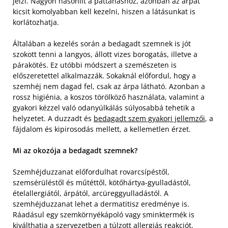
jelzi. Nagyon hasonlít a pattanáshoz, azonban az árpát
kicsit komolyabban kell kezelni, hiszen a látásunkat is
korlátozhatja.
Általában a kezelés során a bedagadt szemnek is jót
szokott tenni a langyos, állott vizes borogatás, illetve a
párakötés. Ez utóbbi módszert a szemészeten is
előszeretettel alkalmazzák. Sokaknál előfordul, hogy a
szemhéj nem dagad fel, csak az árpa látható. Azonban a
rossz higiénia, a koszos törölköző használata, valamint a
gyakori kézzel való odanyúlkálás súlyosabbá tehetik a
helyzetet. A duzzadt és
bedagadt szem gyakori jellemzői
, a
fájdalom és kipirosodás mellett, a kellemetlen érzet.
Mi az okozója a bedagadt szemnek?
Szemhéjduzzanat előfordulhat rovarcsípéstől,
szemsérüléstől és műtéttől, kötőhártya-gyulladástól,
ételallergiától, árpától, arcüreggyulladástól. A
szemhéjduzzanat lehet a dermatitisz eredménye is.
Ráadásul egy szemkörnyékápoló vagy sminktermék is
kiválthatja a szervezetben a túlzott allergiás reakciót.