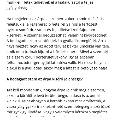
múlik el. Hetek telhetnek el a kialakulástól a teljes
gyógyulásig.
Ha megjelenik az árpa a szemen, akkor a sminkelését is
felejtsük el a regeneráció heteire! Sajnos a fertőzést
nyirokcsomó-duzzanat és fej-, illetve izomfájdalom
kísérheti. A szemhéj beduzzadhat, valamint kivörösödhet.
A bedagadt szem szintén jelzi a gyulladás meglétét. Arra
figyelmeztet, hogy az adott terület baktériumokkal van tele,
amik nem tudnak kijutni a bőr felszínére. Mivel a szemhéj
és a szem körüli bőrterület vékony, így az árpában
felhalmozódott genny jól láthatóvá válik. Ha rossz helyen
alakul ki a gyulladás, akkor még a látást is befolyásolhatja.
A bedagadt szem az árpa kísérő jelensége?
Azt kell mondanunk, hogyha árpa jelenik meg a szemen,
akkor a körülötte lévő terület begyulladása is azonnal
kialakul. Mint ahogyan a korábbiakban már említettük, a
viszonylag gyakorinak tekinthető szembetegség a szőrtüsző
mirigyek gyulladása. Vagyis valamilyen kórokozó meglétét