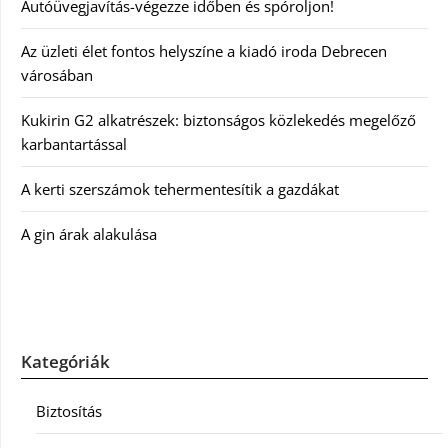
Autóüvegjavítás-végezze időben és spóroljon!
Az üzleti élet fontos helyszíne a kiadó iroda Debrecen
városában
Kukirin G2 alkatrészek: biztonságos közlekedés megelőző
karbantartással
A kerti szerszámok tehermentesítik a gazdákat
A gin árak alakulása
Kategóriák
Biztosítás