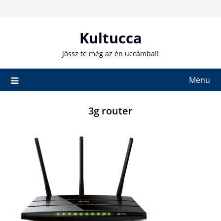
Skip
to
content
Kultucca
Jössz te még az én uccámba!!
Menu
3g router