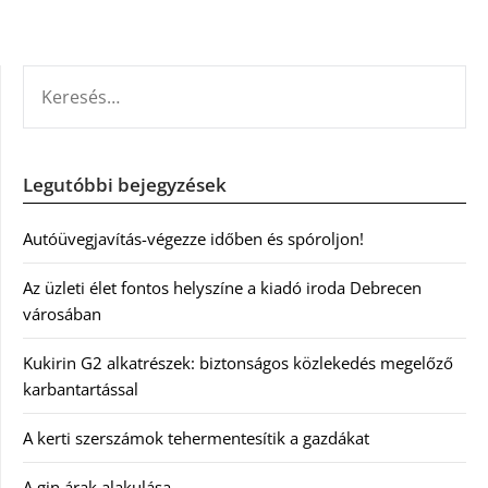
KERESÉS:
Legutóbbi bejegyzések
Autóüvegjavítás-végezze időben és spóroljon!
Az üzleti élet fontos helyszíne a kiadó iroda Debrecen
városában
Kukirin G2 alkatrészek: biztonságos közlekedés megelőző
karbantartással
A kerti szerszámok tehermentesítik a gazdákat
A gin árak alakulása