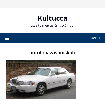
Skip
to
content
Kultucca
Jössz te még az én uccámba!!
Menu
autofoliazas miskolc