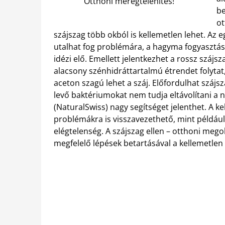
Otthoni méregtelenítés!
be
ot
szájszag több okból is kellemetlen lehet. Az 
utalhat fog problémára, a hagyma fogyasztásá
idézi elő. Emellett jelentkezhet a rossz szájs
alacsony szénhidráttartalmú étrendet folytat, 
aceton szagú lehet a száj. Előfordulhat száj
levő baktériumokat nem tudja eltávolítani a n
(NaturalSwiss) nagy segítséget jelenthet. A k
problémákra is visszavezethető, mint például
elégtelenség. A szájszag ellen – otthoni meg
megfelelő lépések betartásával a kellemetle