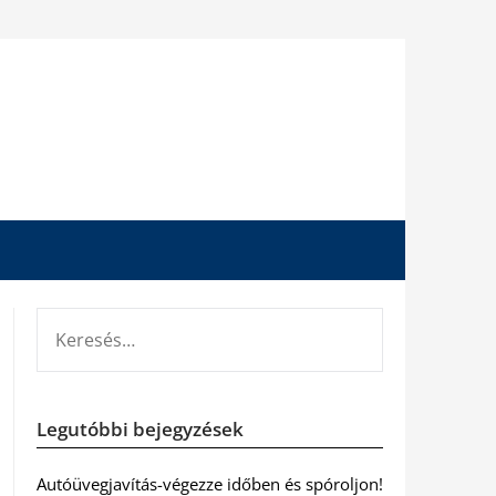
KERESÉS:
Legutóbbi bejegyzések
Autóüvegjavítás-végezze időben és spóroljon!