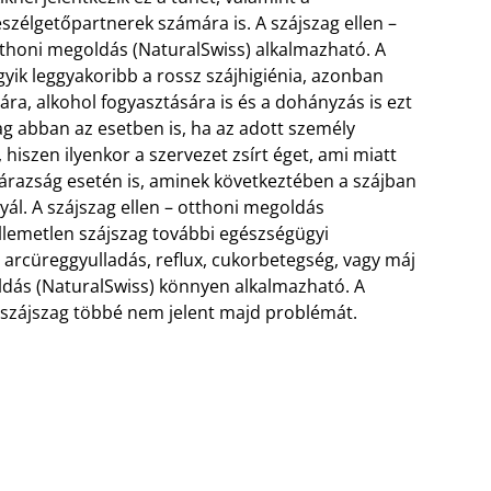
szélgetőpartnerek számára is. A szájszag ellen –
thoni megoldás (NaturalSwiss) alkalmazható. A
egyik leggyakoribb a rossz szájhigiénia, azonban
ra, alkohol fogyasztására is és a dohányzás is ezt
zag abban az esetben is, ha az adott személy
hiszen ilyenkor a szervezet zsírt éget, ami miatt
szárazság esetén is, aminek következtében a szájban
yál.
A szájszag ellen – otthoni megoldás
ellemetlen szájszag további egészségügyi
 arcüreggyulladás, reflux, cukorbetegség, vagy máj
oldás (NaturalSwiss) könnyen alkalmazható. A
n szájszag többé nem jelent majd problémát.