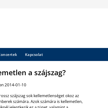
Koncertek
Kapcsolat
lemetlen a szájszag?
on 2014-01-10
rossz szájszag sok kellemetlenséget okoz az
berek számára. Azok számára is kellemetlen,
iknél jelentkezik ez a tünet, valamint a