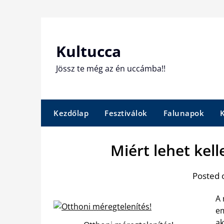
Skip
to
content
Kultucca
Jössz te még az én uccámba!!
Kezdőlap
Fesztiválok
Falunapok
Miért lehet kel
Posted 
A 
em
ak