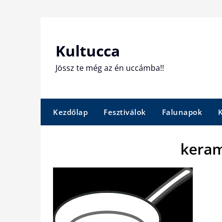
Skip
to
content
Kultucca
Jössz te még az én uccámba!!
Kezdőlap
Fesztiválok
Falunapok
keram