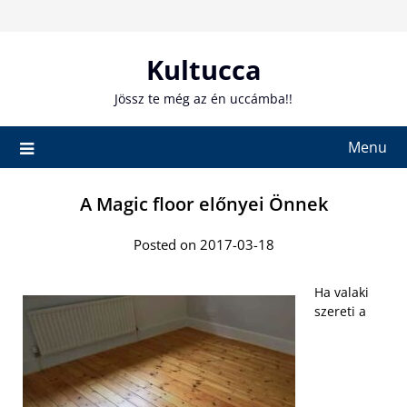
Skip
to
content
Kultucca
Jössz te még az én uccámba!!
Menu
A Magic floor előnyei Önnek
Posted on 2017-03-18
Ha valaki
szereti a