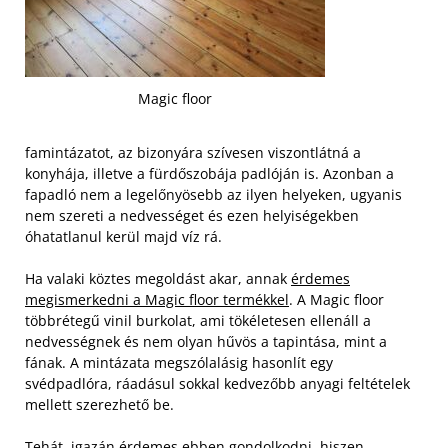
Magic floor
famintázatot, az bizonyára szívesen viszontlátná a
konyhája, illetve a fürdőszobája padlóján is. Azonban a
fapadló nem a legelőnyösebb az ilyen helyeken, ugyanis
nem szereti a nedvességet és ezen helyiségekben
óhatatlanul kerül majd víz rá.
Ha valaki köztes megoldást akar, annak
érdemes
megismerkedni a Magic floor termékkel
. A Magic floor
többrétegű vinil burkolat, ami tökéletesen ellenáll a
nedvességnek és nem olyan hűvös a tapintása, mint a
fának. A mintázata megszólalásig hasonlít egy
svédpadlóra, ráadásul sokkal kedvezőbb anyagi feltételek
mellett szerezhető be.
Tehát, igazán érdemes ebben gondolkodni, hiszen