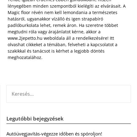
lényegében minden szempontból kielégíti az elvárásait. A
Magic floor révén nem kell lemondania a természetes
hatásról, ugyanakkor vízálló és igen strapabíró
padlóburkolata lehet, remek áron. Ha szeretne többet
megtudni róla vagy árajánlatot kérne, akkor a
www.2jepetto.hu weboldala áll a rendelkezésére! Itt
olvashat cikkeket a témában, felveheti a kapcsolatot a
szakikkal és tanácsot is kérhet a legjobb döntés
meghozatalához.
KERESÉS:
Legutóbbi bejegyzések
Autóüvegjavítás-végezze időben és spóroljon!