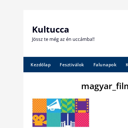
Skip
to
content
Kultucca
Jössz te még az én uccámba!!
Kezdőlap
Fesztiválok
Falunapok
magyar_fil