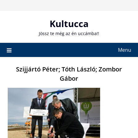
Skip
to
content
Kultucca
Jössz te még az én uccámba!!
Menu
Szijjártó Péter; Tóth László; Zombor
Gábor