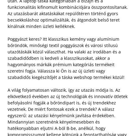
után. A laptop táska kategóriában a dizájn és a
funkcionalitás kifinomult kombinációjára összpontosítanak.
Az utazásbarát aktatáskákat repülőtéren történő gyors
becsekkoláshoz optimalizálták, és átgondolt belső teret
kínálnak minden üzleti kelléknek.
Poggyászt keres? Itt klasszikus kemény vagy alumínium
bőröndök, minőségi textil poggyászok és városi stílusú
utazótáskák közül választhat. Ha valaki az irodában és a
szabadidődben is kedveli a klasszikusokat, akkor a
hagyományos márkák prémium kategóriás termékeit
szeretni fogja. Válassza ki Ön is az új üzleti vagy
szabadidős kiegészítőjét a táska webshop termékei közül!
A világ folyamatosan változik, így az utazás módja is. Az
elkövetkező években az új technológiák és innovatív ötletek
befolyásolni fogják a bőröndipart is, és új trendekhez
vezetnek. De miért fontosak ezek a trendek? A válasz
egyszerű: az utazási kényelmünk javítása érdekében.
Mindannyian szeretnénk kényelmesebben és
hatékonyabban eljutni A-ból B-be, anélkül, hogy
kompromisszumot kellene kötnünk a fenntarthatóság vagy