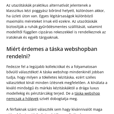
Az utazótáskák praktikus alternatívát jelentenek a
klasszikus kézi poggyász bőrönd helyett, különösen akkor,
ha üzleti úton van. Egyes légitársaságok különböző
maximális méreteket írnak elő ezekre. Az utazótáskák
biztosítják a ruhák gyűrődésmentes szállítását, valamint
modelltől függően cipzáras rekeszekkel is rendelkeznek az
iratoknak és egyéb tárgyaknak.
Miért érdemes a táska webshopban
rendelni?
Fedezze fel a legújabb kollekciókat és a folyamatosan
bővülő választékot! A táska webshop mindenkinél jobban
tudja, hogy milyen a tökéletes kézitáska, ezért széles
választékot kínál minden ízlésnek megfelelően. A kínálata a
kiváló minőségű és márkás kézitáskáktól a drága luxus
modellekig és pénztárcákig terjed. De a
táska webshop
nemcsak a hölgyek
szívét dobogtatja meg.
A férfiaknak szánt választék sem hagy kívánnivalót maga