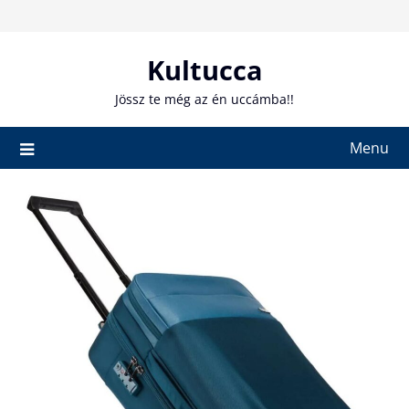
Skip
to
content
Kultucca
Jössz te még az én uccámba!!
Menu