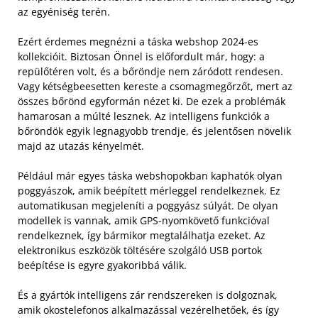
az egyéniség terén.
Ezért érdemes megnézni a táska webshop 2024-es
kollekcióit. Biztosan Önnel is előfordult már, hogy: a
repülőtéren volt, és a bőröndje nem záródott rendesen.
Vagy kétségbeesetten kereste a csomagmegőrzőt, mert az
összes bőrönd egyformán nézet ki. De ezek a problémák
hamarosan a múlté lesznek. Az intelligens funkciók a
bőröndök egyik legnagyobb trendje, és jelentősen növelik
majd az utazás kényelmét.
Például már egyes táska webshopokban kaphatók olyan
poggyászok, amik beépített mérleggel rendelkeznek. Ez
automatikusan megjeleníti a poggyász súlyát. De olyan
modellek is vannak, amik GPS-nyomkövető funkcióval
rendelkeznek, így bármikor megtalálhatja ezeket. Az
elektronikus eszközök töltésére szolgáló USB portok
beépítése is egyre gyakoribbá válik.
És a gyártók intelligens zár rendszereken is dolgoznak,
amik okostelefonos alkalmazással vezérelhetőek, és így