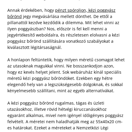
Annak érdekében, hogy
pénzt spóroljon, kézi poggyász
bőrönd
jegy megvásárlása mellett dönthet. De ettől a
pillanattól kezdve kezdődik a dilemma. Mit lehet vinni az
ilyen poggyászban? Nos, először is fel kell menni a
jegyértékesítő weboldalra, és részletesen elolvasni a kézi
poggyász bőrönd szállítására vonatkozó szabályokat a
kiválasztott légitársaságnál.
A honlapon feltüntetik, hogy milyen méretű csomagot lehet
az utasoknak magukkal vinni. Ne bosszankodjon azon,
hogy ez kevés helyet jelent. Sok webáruház kínál speciális
méretű kézi poggyász bőröndöket. Ezekben egy hétre
elegendő hely van a legszükségesebb dolgoknak, és sokkal
kényelmesebb szállítani, mint az egyéb alternatívákat.
A kézi poggyász bőrönd rugalmas, tágas és üzleti
utazásokhoz, illetve rövid hétvégi kiruccanásokhoz
egyaránt alkalmas, mivel nem igényel időigényes poggyász
felvételt. A méretei nem haladhatják meg az 55x40x20 cm-
es határokat. Ezeket a méreteket a Nemzetközi Légi