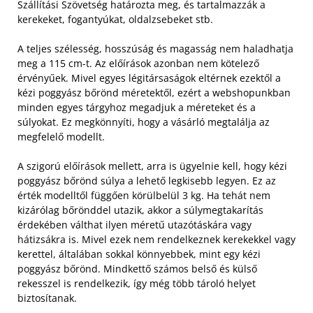
Szállítási Szövetség határozta meg, és tartalmazzák a
kerekeket, fogantyúkat, oldalzsebeket stb.
A teljes szélesség, hosszúság és magasság nem haladhatja
meg a 115 cm-t. Az előírások azonban nem kötelező
érvényűek. Mivel egyes légitársaságok eltérnek ezektől a
kézi poggyász bőrönd méretektől, ezért a webshopunkban
minden egyes tárgyhoz megadjuk a méreteket és a
súlyokat. Ez megkönnyíti, hogy a vásárló megtalálja az
megfelelő modellt.
A szigorú előírások mellett, arra is ügyelnie kell, hogy kézi
poggyász bőrönd súlya a lehető legkisebb legyen. Ez az
érték modelltől függően körülbelül 3 kg. Ha tehát nem
kizárólag bőrönddel utazik, akkor a súlymegtakarítás
érdekében válthat ilyen méretű utazótáskára vagy
hátizsákra is. Mivel ezek nem rendelkeznek kerekekkel vagy
kerettel, általában sokkal könnyebbek, mint egy kézi
poggyász bőrönd. Mindkettő számos belső és külső
rekesszel is rendelkezik, így még több tároló helyet
biztosítanak.