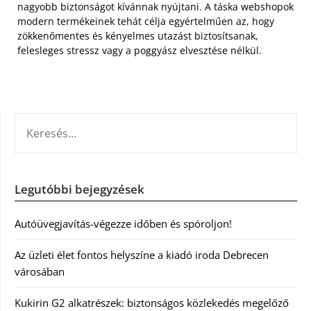
nagyobb biztonságot kívánnak nyújtani. A táska webshopok
modern termékeinek tehát célja egyértelműen az, hogy
zökkenőmentes és kényelmes utazást biztosítsanak,
felesleges stressz vagy a poggyász elvesztése nélkül.
KERESÉS:
Legutóbbi bejegyzések
Autóüvegjavítás-végezze időben és spóroljon!
Az üzleti élet fontos helyszíne a kiadó iroda Debrecen
városában
Kukirin G2 alkatrészek: biztonságos közlekedés megelőző