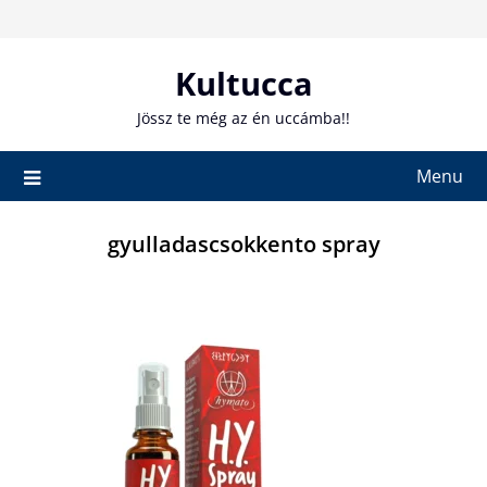
Skip
to
content
Kultucca
Jössz te még az én uccámba!!
Menu
gyulladascsokkento spray