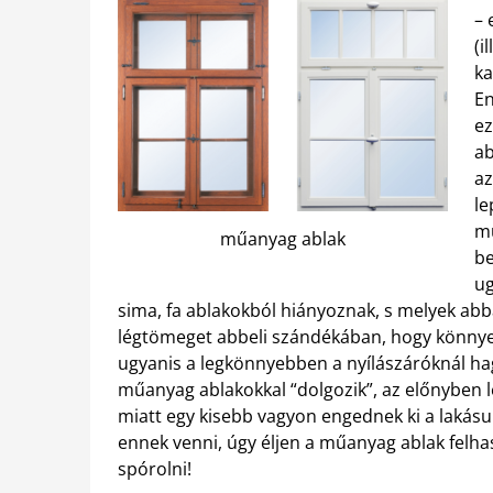
– 
(i
ka
En
ez
ab
az
le
mű
műanyag ablak
be
ug
sima, fa ablakokból hiányoznak, s melyek ab
légtömeget abbeli szándékában, hogy könnye
ugyanis a legkönnyebben a nyílászáróknál hagyja
műanyag ablakokkal “dolgozik”, az előnyben l
miatt egy kisebb vagyon engednek ki a lakásuk
ennek venni, úgy éljen a műanyag ablak felhas
spórolni!