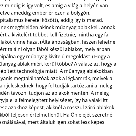
ez mindig is így volt, és amíg a világ a helyén van
lletve ameddig ember ér ezen a bolygón,
pitalizmus keretei között), addig így is marad.
nek megfelelően akinek műanyag ablak kell, annak
ért a kivitelért többet kell fizetnie, mintha egy fa
lakot vinne haza. (Általánosságban, hiszen lehetne
ért találni olyan fából készül ablakot, mely árban
pipálna egy műanyag kivitelű megoldást.) Hogy a
anyag ablak miért kerül többe? A válasz az, hogy a
épített technológia miatt. A műanyag ablakokban
yanis megtalálhatóak azok a légkamrák, melyek a
ban jeleskednek,
hogy fel tudják tartóztani a meleg
dén távozni tudjon az ablakok mentén. A meleg
 el a felmelegített helyiséget, így ha valaki itt
esz azokhoz képest, akiknél a rosszul záró ablakok
ból teljesen értelmetlenül. Ha Ön elejét szeretné
ználásával, mert általuk igen sokat lesz képes