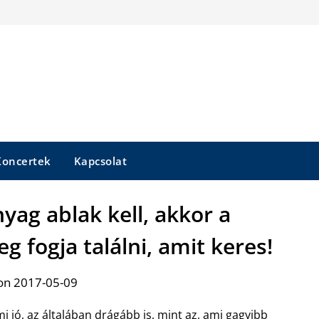
Koncertek
Kapcsolat
ag ablak kell, akkor a
g fogja találni, amit keres!
on 2017-05-09
i jó, az általában drágább is, mint az, ami gagyibb