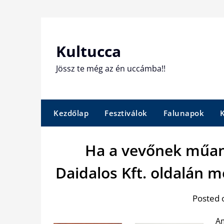
Skip
to
content
Kultucca
Jössz te még az én uccámba!!
Kezdőlap
Fesztiválok
Falunapok
Ha a vevőnek műany
Daidalos Kft. oldalán me
Posted 
Am