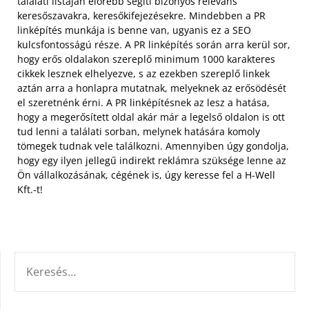
találati listáján előrébb segíti bizonyos releváns
keresőszavakra, keresőkifejezésekre. Mindebben a PR
linképítés munkája is benne van, ugyanis ez a SEO
kulcsfontosságú része.
A PR linképítés során arra kerül sor,
hogy erős oldalakon szereplő minimum 1000 karakteres
cikkek lesznek elhelyezve, s az ezekben szereplő linkek
aztán arra a honlapra mutatnak, melyeknek az erősödését
el szeretnénk érni. A PR linképítésnek az lesz a hatása,
hogy a megerősített oldal akár már a legelső oldalon is ott
tud lenni a találati sorban, melynek hatására komoly
tömegek tudnak vele találkozni. Amennyiben úgy gondolja,
hogy egy ilyen jellegű indirekt reklámra szüksége lenne az
Ön vállalkozásának, cégének is, úgy keresse fel a H-Well
Kft.-t!
KERESÉS: