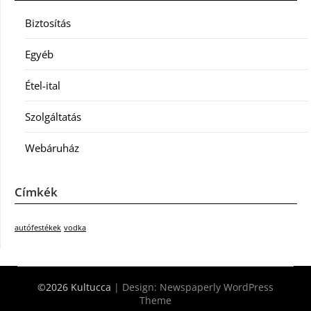
Biztosítás
Egyéb
Étel-ital
Szolgáltatás
Webáruház
Címkék
autófestékek
vodka
©2026 Kultucca
| Design:
Newspaperly WordPress
Theme