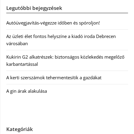
Legutóbbi bejegyzések
Autóüvegjavítás-végezze időben és spóroljon!
Az üzleti élet fontos helyszíne a kiadó iroda Debrecen
városában
Kukirin G2 alkatrészek: biztonságos közlekedés megelőző
karbantartással
A kerti szerszámok tehermentesítik a gazdákat
A gin árak alakulása
Kategóriák