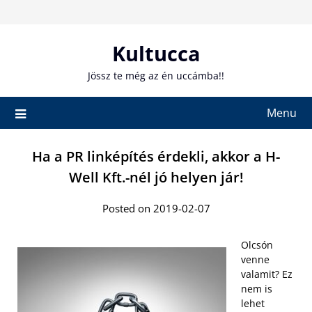
Skip
to
content
Kultucca
Jössz te még az én uccámba!!
Menu
Ha a PR linképítés érdekli, akkor a H-
Well Kft.-nél jó helyen jár!
Posted on 2019-02-07
Olcsón
venne
valamit? Ez
nem is
lehet