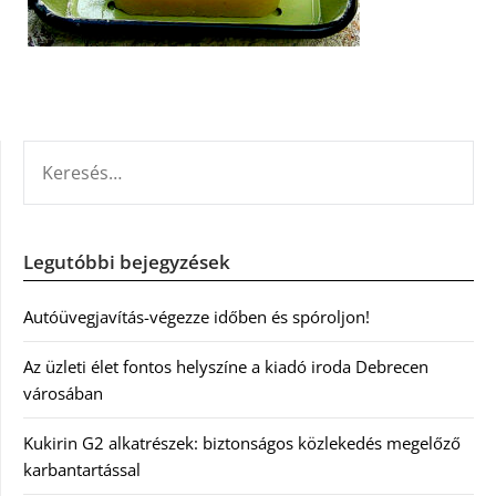
KERESÉS:
Legutóbbi bejegyzések
Autóüvegjavítás-végezze időben és spóroljon!
Az üzleti élet fontos helyszíne a kiadó iroda Debrecen
városában
Kukirin G2 alkatrészek: biztonságos közlekedés megelőző
karbantartással