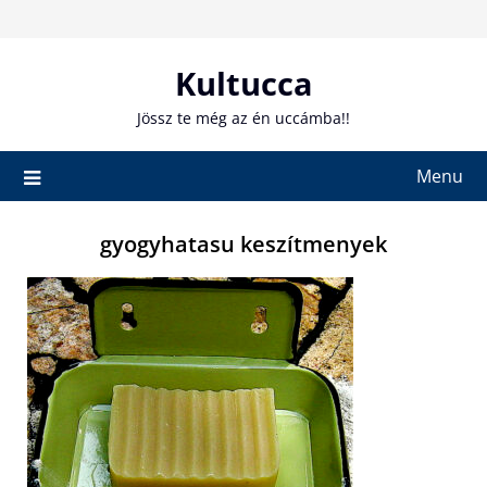
Skip
to
content
Kultucca
Jössz te még az én uccámba!!
Menu
gyogyhatasu keszítmenyek