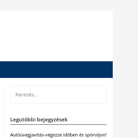
KERESÉS:
Legutóbbi bejegyzések
Autóüvegjavítás-végezze időben és spóroljon!