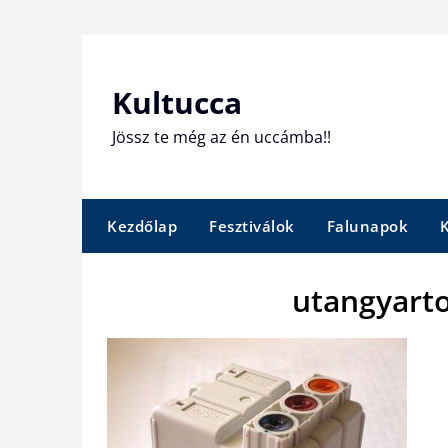
Skip
to
content
Kultucca
Jössz te még az én uccámba!!
Kezdőlap
Fesztiválok
Falunapok
utangyarto