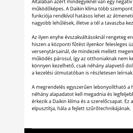
Általában azért mindegyiknél van egy negat
működőképes. A Daikin klíma több szempontból
funkciója rendkívül hatásos lehet az átmen
nagyobb lehűlések, illetve a tél a tavaszba kez
Az ilyen enyhe évszakváltásoknál rengeteg en
hiszen a központi fűtést ilyenkor felesleges
versenytársainál, de mindezek mellett megeml
működés párosul, így az otthoniaknak nem kel
könnyen kezelhető, csak néhány alapvető dolog
a kezelési útmutatóban is részletesen leírnak
A megrendelés egyszerűen lebonyolítható a 
néhány alapadatot kell megadnia és legfelje
érkezik a Daikin klíma és a szerelőcsapat. Ez 
elpusztítja, hála a fejlett szűrőtechnikájának.