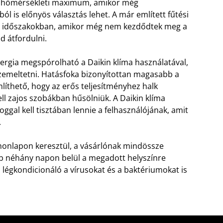
ív hőmérsékleti maximum, amikor még
 is előnyös választás lehet. A már említett fűtési
eti időszakokban, amikor még nem kezdődtek meg a
d átfordulni.
ergia megspórolható a Daikin klíma használatával,
 üzemeltetni. Hatásfoka bizonyítottan magasabb a
íthető, hogy az erős teljesítményhez halk
l zajos szobákban hűsölniük. A Daikin klíma
gal kell tisztában lennie a felhasználójának, amit
.
honlapon keresztül, a vásárlónak mindössze
bb néhány napon belül a megadott helyszínre
a légkondicionáló a vírusokat és a baktériumokat is