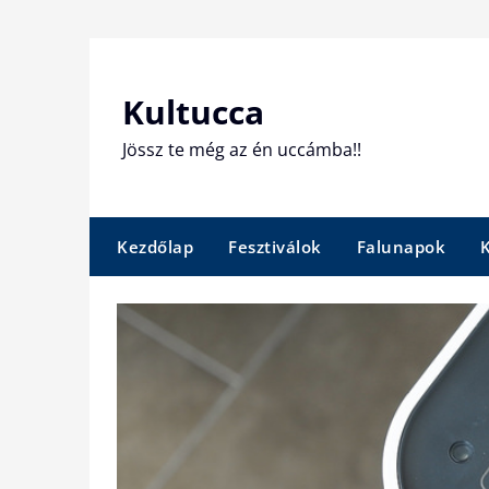
Skip
to
content
Kultucca
Jössz te még az én uccámba!!
Kezdőlap
Fesztiválok
Falunapok