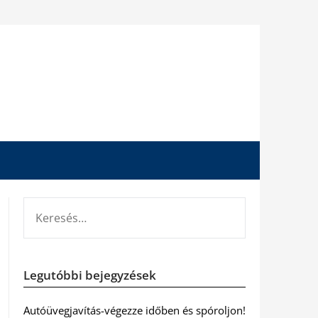
KERESÉS:
Legutóbbi bejegyzések
Autóüvegjavítás-végezze időben és spóroljon!