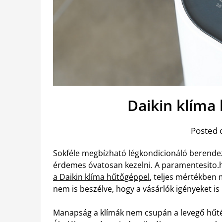
Daikin klíma
Posted 
Sokféle megbízható légkondicionáló berendezé
érdemes óvatosan kezelni. A paramentesito.hu
a Daikin klíma hűtőgéppel
, teljes mértékben 
nem is beszélve, hogy a vásárlók igényeket is 
Manapság a klímák nem csupán a levegő hűté