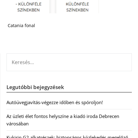
Catania fonal
KERESÉS:
Legutóbbi bejegyzések
Autóüvegjavítás-végezze időben és spóroljon!
Az üzleti élet fontos helyszíne a kiadó iroda Debrecen
városában
Kukirin G2 alkatrészek: biztonságos közlekedés megelőző