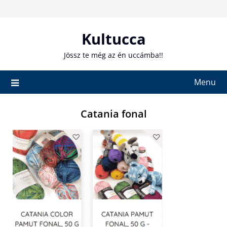
Skip
to
content
Kultucca
Jössz te még az én uccámba!!
Menu
Catania fonal