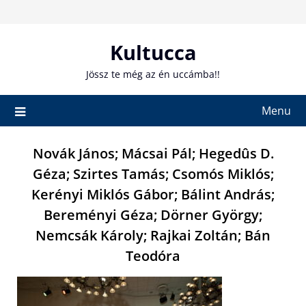
Skip
to
content
Kultucca
Jössz te még az én uccámba!!
Menu
Novák János; Mácsai Pál; Hegedûs D.
Géza; Szirtes Tamás; Csomós Miklós;
Kerényi Miklós Gábor; Bálint András;
Bereményi Géza; Dörner György;
Nemcsák Károly; Rajkai Zoltán; Bán
Teodóra