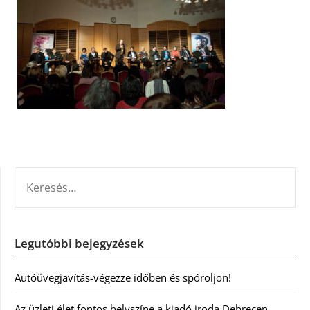
KERESÉS:
Legutóbbi bejegyzések
Autóüvegjavítás-végezze időben és spóroljon!
Az üzleti élet fontos helyszíne a kiadó iroda Debrecen