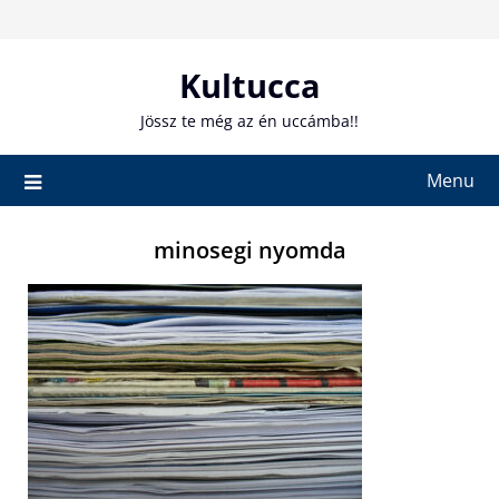
Skip
to
content
Kultucca
Jössz te még az én uccámba!!
Menu
minosegi nyomda