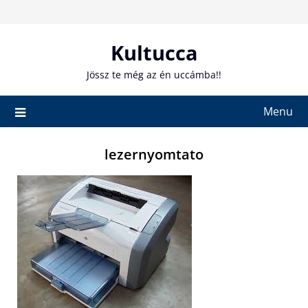
Skip
to
content
Kultucca
Jössz te még az én uccámba!!
Menu
lezernyomtato