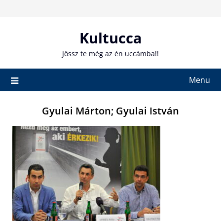
Skip
to
content
Kultucca
Jössz te még az én uccámba!!
Menu
Gyulai Márton; Gyulai István