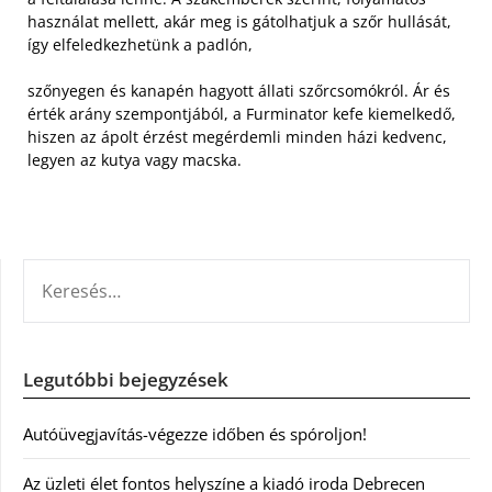
használat mellett, akár meg is gátolhatjuk a szőr hullását,
így elfeledkezhetünk a padlón,
szőnyegen és kanapén hagyott állati szőrcsomókról. Ár és
érték arány szempontjából, a Furminator kefe kiemelkedő,
hiszen az ápolt érzést megérdemli minden házi kedvenc,
legyen az kutya vagy macska.
KERESÉS:
Legutóbbi bejegyzések
Autóüvegjavítás-végezze időben és spóroljon!
Az üzleti élet fontos helyszíne a kiadó iroda Debrecen