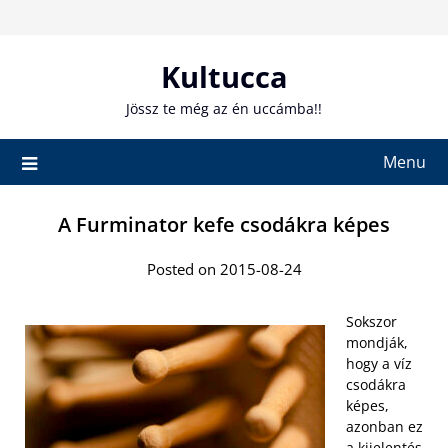
Skip
to
content
Kultucca
Jössz te még az én uccámba!!
Menu
A Furminator kefe csodákra képes
Posted on 2015-08-24
Sokszor
mondják,
hogy a víz
csodákra
képes,
azonban ez
a kijelentés