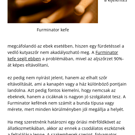
Furminator kefe
megcáfolandó az ebek esetében, hiszen egy fürdetéssel a
vedlő kutyaszőr nem akadályozható meg. A
Furminator
kefe segít ebben
a problémában, mivel az aljszőrzet 90%-
át képes eltávolítani,
ez pedig nem nyírást jelent, hanem az elhalt szőr
eltávolítását, ami a kanapén vagy a ház különböző pontjain
landolna. Azt pedig fontos kiemelni, hogy nemcsak az
ebeknek, hanem a cicáknak is nagyon jó szolgálatot tesz. A
Furminator kefének nem számít a bunda típusa vagy
mérete, mert minden körülményben jól megállja a helyét.
Ha meg szeretnénk határozni egy óriási mérföldkövet az
állatkozmetikában, akkor az ennek a csodálatos eszköznek
a feltalálása lenne. A szakemberek szerint, folyamatos