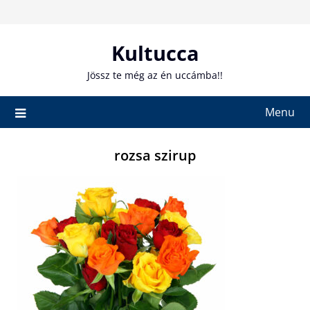
Skip
to
content
Kultucca
Jössz te még az én uccámba!!
Menu
rozsa szirup