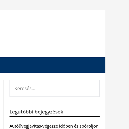
KERESÉS:
Legutóbbi bejegyzések
Autóüvegjavítás-végezze időben és spóroljon!