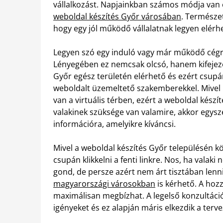
vállalkozást. Napjainkban számos módja van
weboldal készítés Győr városában
. Természe
hogy egy jól működő vállalatnak legyen elérhe
Legyen szó egy induló vagy már működő cégrő
Lényegében ez nemcsak olcsó, hanem kifejeze
Győr egész területén elérhető és ezért csupán
weboldalt üzemeltető szakemberekkel. Mivel
van a virtuális térben, ezért a weboldal kész
valakinek szüksége van valamire, akkor egysze
információra, amelyikre kíváncsi.
Mivel a weboldal készítés Győr településén 
csupán klikkelni a fenti linkre. Nos, ha vala
gond, de persze azért nem árt tisztában lenni
magyarországi városokban
is kérhető. A hoz
maximálisan megbízhat. A legelső konzultáció
igényeket és ez alapján máris elkezdik a terve