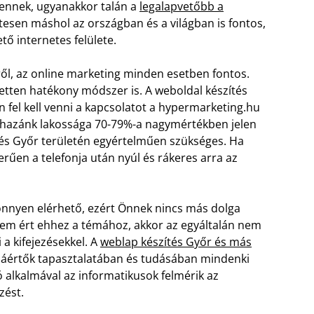
 ennek, ugyanakkor talán a
legalapvetőbb a
tesen máshol az országban és a világban is fontos,
tő internetes felülete.
l, az online marketing minden esetben fontos.
tten hatékony módszer is. A weboldal készítés
 fel kell venni a kapcsolatot a hypermarketing.hu
 hazánk lakossága 70-79%-a nagymértékben jelen
ítés Győr területén egyértelműen szükséges. Ha
rűen a telefonja után nyúl és rákeres arra az
könnyen elérhető, ezért Önnek nincs más dolga
ki nem ért ehhez a témához, akkor az egyáltalán nem
 a kifejezésekkel.
A
weblap készítés Győr és más
záértők tapasztalatában és tudásában mindenki
 alkalmával az informatikusok felmérik az
zést.