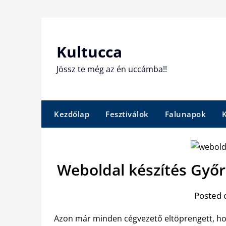
Skip
to
content
Kultucca
Jössz te még az én uccámba!!
Kezdőlap
Fesztiválok
Falunapok
Weboldal készítés Győ
Posted 
Azon már minden cégvezető eltöprengett, ho