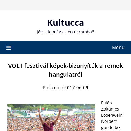
Skip
to
content
Kultucca
Jössz te még az én uccámba!!
Menu
VOLT fesztivál képek-bizonyíték a remek
hangulatról
Posted on 2017-06-09
Fülöp
Zoltán és
Lobenwein
Norbert
gondoltak