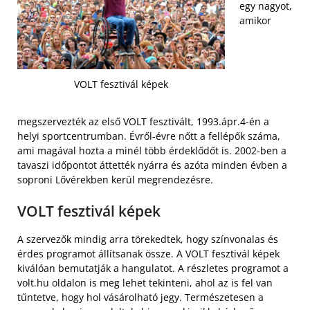
egy nagyot,
amikor
VOLT fesztivál képek
megszervezték az első VOLT fesztivált, 1993.ápr.4-én a
helyi sportcentrumban. Évről-évre nőtt a fellépők száma,
ami magával hozta a minél több érdeklődőt is. 2002-ben a
tavaszi időpontot áttették nyárra és azóta minden évben a
soproni Lővérekben kerül megrendezésre.
VOLT fesztivál képek
A szervezők mindig arra törekedtek, hogy színvonalas és
érdes programot állítsanak össze. A VOLT fesztivál képek
kiválóan bemutatják a hangulatot. A részletes programot a
volt.hu oldalon is meg lehet tekinteni, ahol az is fel van
tűntetve, hogy hol vásárolható jegy. Természetesen a