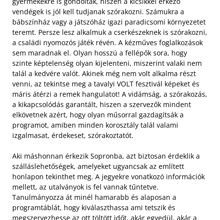
gyermekekre is gondoltak, hiszen a kicsikkel érkező
vendégek is jól kell tudjanak szórakozni. Számukra a
bábszínház vagy a játszóház igazi paradicsomi környezetet
teremt. Persze lesz alkalmuk a cserkészeknek is szórakozni,
a családi nyomozós játék révén.
A kézműves foglalkozások
sem maradnak el. Olyan hosszú a fellépők sora, hogy
szinte képtelenség olyan kijelenteni, miszerint valaki nem
talál a kedvére valót. Akinek még nem volt alkalma részt
venni, az tekintse meg a tavalyi VOLT fesztivál képeket és
máris átérzi a remek hangulatot! A vidámság, a szórakozás,
a kikapcsolódás garantált, hiszen a szervezők mindent
elkövetnek azért, hogy olyan műsorral gazdagítsák a
programot, amiben minden korosztály talál valami
izgalmasat, érdekeset, szórakoztatót.
Aki máshonnan érkezik Sopronba, azt biztosan érdeklik a
szálláslehetőségek, amelyeket ugyancsak az említett
honlapon tekinthet meg. A jegyekre vonatkozó információk
mellett, az utalványok is fel vannak tűntetve.
Tanulmányozza át minél hamarabb és alaposan a
programtáblát, hogy kiválaszthassa ami tetszik és
megszervezhesse az ott töltött időt, akár egyedül, akár a