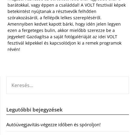
barátokkal, vagy éppen a családdal! A VOLT fesztivál képek
betekintést nyújtanak a résztvevők felhőtlen
szórakozásáról, a fellépők lelkes szerepléséről.
Amennyiben kedvet kapott bárki, hogy idén jelen legyen
ezen a fergeteges bulin, akkor mielőbb szerezze be a
jegyeket! Gazdagítsa a saját fotógalériáját az idei VOLT
fesztivál képekkel és kapcsolódjon ki a remek programok
révén!
KERESÉS:
Legutóbbi bejegyzések
Autóüvegjavítás-végezze időben és spóroljon!