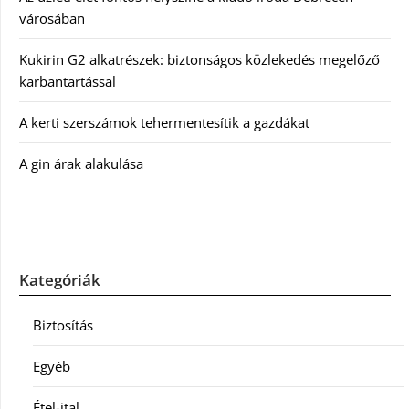
városában
Kukirin G2 alkatrészek: biztonságos közlekedés megelőző
karbantartással
A kerti szerszámok tehermentesítik a gazdákat
A gin árak alakulása
Kategóriák
Biztosítás
Egyéb
Étel-ital