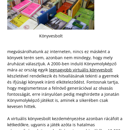
Könyvesbolt
megvásárolhatunk az interneten, nincs ez másként a
könyvek terén sem, azonban nem mindegy, hogy mely
áruházat választjuk. A 2000-ben induló Könyvmolyképző
mára az ország egyik
legnagyobb virtuális könyvesbolt
készletével rendelkezik és hitvallásának tekinti a gyermek
és ifjúsági könyvek iránti elköteleződést. Fontosnak tartja,
hogy megismertesse a felnövő generációval az olvasás
fontosságát, erre irányulóan pedig meghirdette a Jonatán
Könyvmolyképző játékot is, aminek a sikerében csak
kevesen hittek.
A virtuális könyvesbolt kezdeményezése azonban rácáfolt a
kétkedőkre, ugyanis a játék azóta is hatalmas