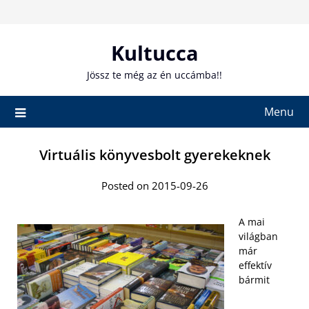
Skip
to
content
Kultucca
Jössz te még az én uccámba!!
Menu
Virtuális könyvesbolt gyerekeknek
Posted on 2015-09-26
A mai
világban
már
effektív
bármit