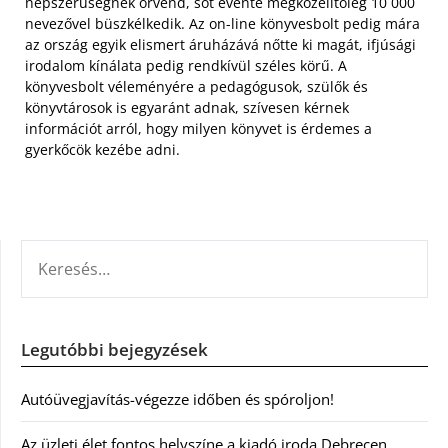
népszerűségnek örvend, sőt évente megközelítőleg 10 000
nevezővel büszkélkedik. Az on-line könyvesbolt pedig mára
az ország egyik elismert áruházává nőtte ki magát, ifjúsági
irodalom kínálata pedig rendkívül széles körű. A
könyvesbolt véleményére a pedagógusok, szülők és
könyvtárosok is egyaránt adnak, szívesen kérnek
információt arról, hogy milyen könyvet is érdemes a
gyerkőcök kezébe adni.
KERESÉS:
Legutóbbi bejegyzések
Autóüvegjavítás-végezze időben és spóroljon!
Az üzleti élet fontos helyszíne a kiadó iroda Debrecen