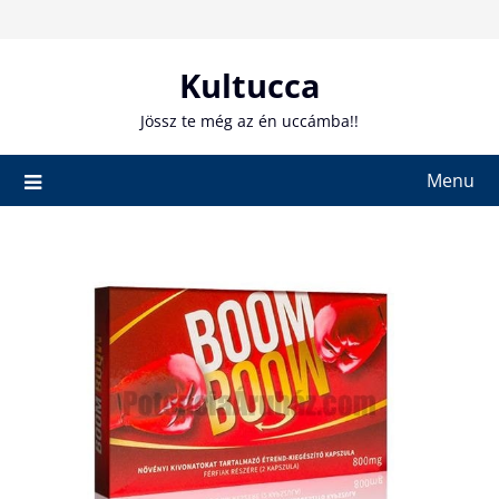
Skip
to
content
Kultucca
Jössz te még az én uccámba!!
Menu