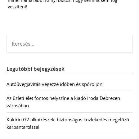
minél hamarabb! Annyi biztos, hogy semmit sem fog
veszíteni!
KERESÉS:
Legutóbbi bejegyzések
Autóüvegjavítás-végezze időben és spóroljon!
Az üzleti élet fontos helyszíne a kiadó iroda Debrecen
városában
Kukirin G2 alkatrészek: biztonságos közlekedés megelőző
karbantartással