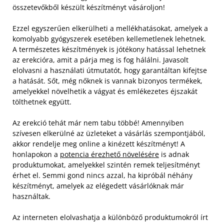
összetevőkből készült készítményt vásároljon!
Ezzel egyszerűen elkerülheti a mellékhatásokat, amelyek a
komolyabb gyógyszerek esetében kellemetlenek lehetnek.
A természetes készítmények is jótékony hatással lehetnek
az erekcióra, amit a párja meg is fog hálálni. Javasolt
elolvasni a használati útmutatót, hogy garantáltan kifejtse
a hatását. Sőt, még nőknek is vannak bizonyos termékek,
amelyekkel növelhetik a vágyat és emlékezetes éjszakát
tölthetnek együtt.
Az erekció tehát már nem tabu többé! Amennyiben
szívesen elkerülné az üzleteket a vásárlás szempontjából,
akkor rendelje meg online a kinézett készítményt! A
honlapokon a
potencia érezhető növelésére
is adnak
produktumokat, amelyekkel szintén remek teljesítményt
érhet el. Semmi gond nincs azzal, ha kipróbál néhány
készítményt, amelyek az elégedett vásárlóknak már
használtak.
Az interneten elolvashatja a különböző produktumokról írt