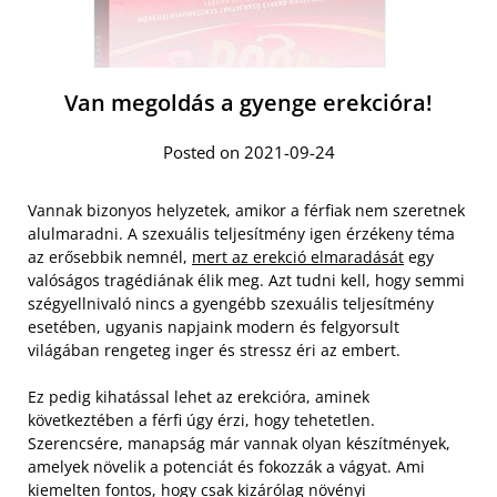
Van megoldás a gyenge erekcióra!
Posted on 2021-09-24
Vannak bizonyos helyzetek, amikor a férfiak nem szeretnek
alulmaradni. A szexuális teljesítmény igen érzékeny téma
az erősebbik nemnél,
mert az erekció elmaradását
egy
valóságos tragédiának élik meg. Azt tudni kell, hogy semmi
szégyellnivaló nincs a gyengébb szexuális teljesítmény
esetében, ugyanis napjaink modern és felgyorsult
világában rengeteg inger és stressz éri az embert.
Ez pedig kihatással lehet az erekcióra, aminek
következtében a férfi úgy érzi, hogy tehetetlen.
Szerencsére, manapság már vannak olyan készítmények,
amelyek növelik a potenciát és fokozzák a vágyat. Ami
kiemelten fontos, hogy csak kizárólag növényi