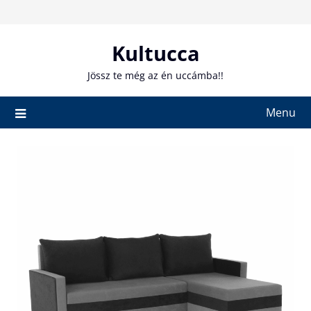
Skip
to
content
Kultucca
Jössz te még az én uccámba!!
Menu