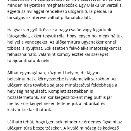
minden helyzetben meghatározóak. Egy U lakú univerzális,
egyedi színvilággal rendelkező ülőgarnitúra például a
társalgás színterévé válhat pillanatok alatt.
Ha gyakran gyűlik össze a nagy család vagy fogadunk
látogatókat, akkor tegyük róla, hogy legyen hol megkínáljuk
hellyel a vendégeket. Az ülőgarnitúra ugyanakkor ennél
többet is nyújthat. Sok esetben fekvő alkalmatosságként is
felhasználható, valamint komoly esztétikai szerepet
tulajdoníthatunk neki.
Állhat egymagában, központi helyen, de lágyan
belesimulhat a környezetébe is valamelyik sarokban. Az
ülőgarnitúra továbbá sajátos mintázatával feldobhatja a
helyiség hangulatát. Komplett szettekben is
hozzáférhetünk, amikor kiegészítőként még puff is jár
mellé. Erre kényelmesen feltehetjük a lábunkat és
kedvünkre lazíthatunk.
Látható tehát, hogy igen sok mindenre érdemes figyelni az
ülőgarnitúra beszerzésekor. A kiváló minőség és kedvező