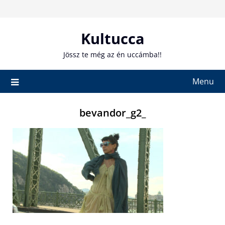
Skip
to
content
Kultucca
Jössz te még az én uccámba!!
Menu
bevandor_g2_