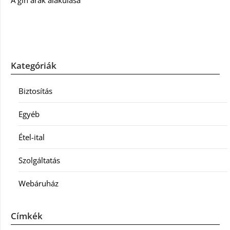
A gin árak alakulása
Kategóriák
Biztosítás
Egyéb
Étel-ital
Szolgáltatás
Webáruház
Címkék