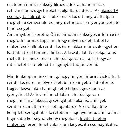
esetében nincs szükség filmes adókra, hanem csak
releváns pénzügyi híreket szolgáltató adókra. Az
akciós TV
csomag tartalmát
az előfizetések között megtalálhatja a
megfelelő színvonalú és megfizethető áron igénybe vehető
lehetőséget.
Amennyiben szeretne Ön is minden szükséges információt
megtudni annak kapcsán, hogy milyen üzleti kábel tv
előfizetések állnak rendelkezésre, akkor már csak egyetlen
kattintást kell tennie a linkre. A kisvállalati tv szolgáltatás
mellett, természetesen lehetősége van arra is, hogy az
internetet és a telefont is igénybe tudjon venni.
Mindenképpen nézze meg, hogy milyen információk állnak
rendelkezésre, amelyek esetében könnyebb eldöntenie,
hogy a kisvállalati tv megfelel-e teljes egészében az
igényeinek! Az invitel.hu oldalán lehetősége van
megismerni a lakossági szolgáltatásokat is, amelyek
szintén kiemelten keresett ajánlatok. A kisvállalati tv
komplett szolgáltatás keretében is igényelhető, ami talán a
leginkább költséghatékony megoldás.
Invitel telefon
előfizetés
terén, lehet választani kiegészítő csomagokat is,