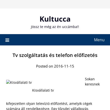
Skip
to
content
Kultucca
Jössz te még az én uccámba!!
Menu
Tv szolgáltatás és telefon előfizetés
Posted on 2016-11-15
Sokan
keresnek
Kisvállalati tv
kifejezetten olyan televízió előfizetést, amelyik cégek
számára áll rendelkezésre. Egy tőzsdei vállalkozás