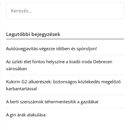
KERESÉS:
Legutóbbi bejegyzések
Autóüvegjavítás-végezze időben és spóroljon!
Az üzleti élet fontos helyszíne a kiadó iroda Debrecen
városában
Kukirin G2 alkatrészek: biztonságos közlekedés megelőző
karbantartással
A kerti szerszámok tehermentesítik a gazdákat
A gin árak alakulása