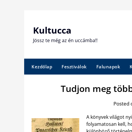
Skip
to
content
Kultucca
Jössz te még az én uccámba!!
Kezdőlap
Fesztiválok
Falunapok
Tudjon meg több
Posted 
A könyvek világot ny
folyamatosan kell, h
különböző történelm