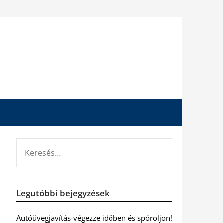
KERESÉS:
Legutóbbi bejegyzések
Autóüvegjavítás-végezze időben és spóroljon!