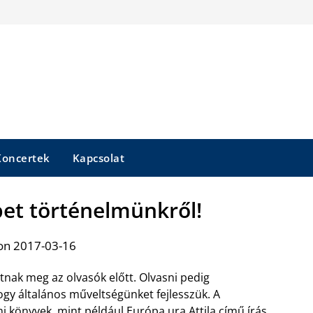
Koncertek
Kapcsolat
et történelmünkről!
on 2017-03-16
itnak meg az olvasók előtt. Olvasni pedig
ogy általános műveltségünket fejlesszük. A
i könyvek, mint például
Európa ura Attila
című írás,