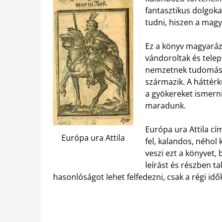
fantasztikus dolgoka
tudni, hiszen a mag
Ez a könyv magyaráz
vándoroltak és telep
nemzetnek tudomást 
származik. A háttérk
a gyökereket ismern
maradunk.
Európa ura Attila cí
Európa ura Attila
fel, kalandos, néhol 
veszi ezt a könyvet, 
leírást és részben t
hasonlóságot lehet felfedezni, csak a régi idő