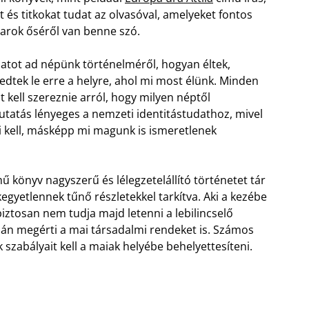
t és titkokat tudat az olvasóval, amelyeket fontos
yarok őséről van benne szó.
atot ad népünk történelméről, hogyan éltek,
edtek le erre a helyre, ahol mi most élünk. Minden
kell szereznie arról, hogy milyen néptől
utatás lényeges a nemzeti identitástudathoz, mivel
i kell, másképp mi magunk is ismeretlenek
mű könyv nagyszerű és lélegzetelállító történetet tár
kegyetlennek tűnő részletekkel tarkítva. Aki a kezébe
biztosan nem tudja majd letenni a lebilincselő
alán megérti a mai társadalmi rendeket is. Számos
k szabályait kell a maiak helyébe behelyettesíteni.