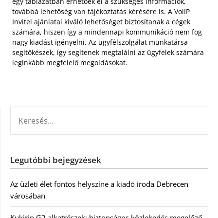
egy táblázatban érhetőek el a szükséges információk,
továbbá lehetőség van tájékoztatás kérésére is. A VoiIP
Invitel ajánlatai kiváló lehetőséget biztosítanak a cégek
számára, hiszen így a mindennapi kommunikáció nem fog
nagy kiadást igényelni. Az ügyfélszolgálat munkatársa
segítőkészek, így segítenek megtalálni az ügyfelek számára
leginkább megfelelő megoldásokat.
KERESÉS:
Legutóbbi bejegyzések
Az üzleti élet fontos helyszíne a kiadó iroda Debrecen
városában
Kukirin G2 alkatrészek: biztonságos közlekedés megelőző