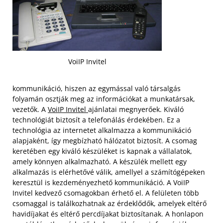
VoiIP Invitel
kommunikáció, hiszen az egymással való társalgás
folyamán osztják meg az információkat a munkatársak,
vezetők. A
VoiIP Invitel
ajánlatai megnyerőek. Kiváló
technológiát biztosít a telefonálás érdekében. Ez a
technológia az internetet alkalmazza a kommunikáció
alapjaként, így megbízható hálózatot biztosít. A csomag
keretében egy kiváló készüléket is kapnak a vállalatok,
amely könnyen alkalmazható. A készülék mellett egy
alkalmazás is elérhetővé válik, amellyel a számítógépeken
keresztül is kezdeményezhető kommunikáció.
A VoiIP
Invitel kedvező csomagokban érhető el. A felületen több
csomaggal is találkozhatnak az érdeklődők, amelyek eltérő
havidíjakat és eltérő percdíjakat biztosítanak. A honlapon