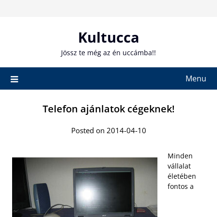
Skip
to
content
Kultucca
Jössz te még az én uccámba!!
Menu
Telefon ajánlatok cégeknek!
Posted on 2014-04-10
Minden
vállalat
életében
fontos a