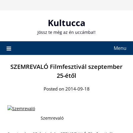
Skip
to
content
Kultucca
Jössz te még az én uccámba!!
Menu
SZEMREVALÓ Filmfesztivál szeptember
25-étől
Posted on 2014-09-18
Szemrevaló