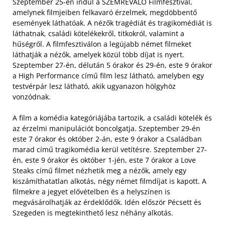
Szeptember 25-én indul a SZEMREVALÓ Filmfesztivál,
amelynek filmjeiben felkavaró érzelmek, megdöbbentő
események láthatóak. A nézők tragédiát és tragikomédiát is
láthatnak, családi kötelékekről, titkokról, valamint a
hűségről. A filmfesztiválon a legújabb német filmeket
láthatják a nézők, amelyek közül több díjat is nyert.
Szeptember 27-én, délután 5 órakor és 29-én, este 9 órakor
a High Performance című film lesz látható, amelyben egy
testvérpár lesz látható, akik ugyanazon hölgyhöz
vonzódnak.
A film a komédia kategóriájába tartozik, a családi kötelék és
az érzelmi manipulációt boncolgatja. Szeptember 29-én
este 7 órakor és október 2-án, este 9 órakor a Családban
marad című tragikomédia kerül vetítésre. Szeptember 27-
én, este 9 órakor és október 1-jén, este 7 órakor a Love
Steaks című filmet nézhetik meg a nézők, amely egy
kiszámíthatatlan alkotás, négy német filmdíjat is kapott. A
filmekre a jegyet elővételben és a helyszínen is
megvásárolhatják az érdeklődők. Idén először Pécsett és
Szegeden is megtekinthető lesz néhány alkotás.