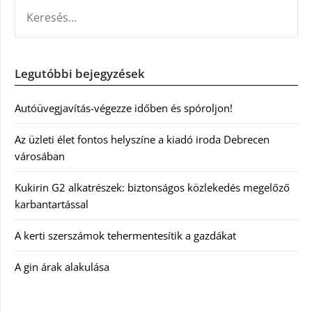
KERESÉS:
Legutóbbi bejegyzések
Autóüvegjavítás-végezze időben és spóroljon!
Az üzleti élet fontos helyszíne a kiadó iroda Debrecen
városában
Kukirin G2 alkatrészek: biztonságos közlekedés megelőző
karbantartással
A kerti szerszámok tehermentesítik a gazdákat
A gin árak alakulása