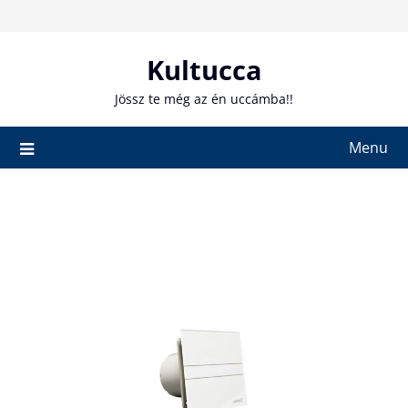
Skip
to
content
Kultucca
Jössz te még az én uccámba!!
Menu