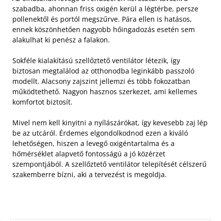
szabadba, ahonnan friss oxigén kerül a légtérbe, persze
pollenektől és portól megszűrve. Pára ellen is hatásos,
ennek köszönhetően nagyobb hőingadozás esetén sem
alakulhat ki penész a falakon.
Sokféle kialakítású szellőztető ventilátor létezik, így
biztosan megtalálod az otthonodba leginkább passzoló
modellt. Alacsony zajszint jellemzi és több fokozatban
működtethető. Nagyon hasznos szerkezet, ami kellemes
komfortot biztosít.
Mivel nem kell kinyitni a nyílászárókat, így kevesebb zaj lép
be az utcáról. Érdemes elgondolkodnod ezen a kiváló
lehetőségen, hiszen a levegő oxigéntartalma és a
hőmérséklet alapvető fontosságú a jó közérzet
szempontjából. A szellőztető ventilátor telepítését célszerű
szakemberre bízni, aki a tervezést is megoldja.