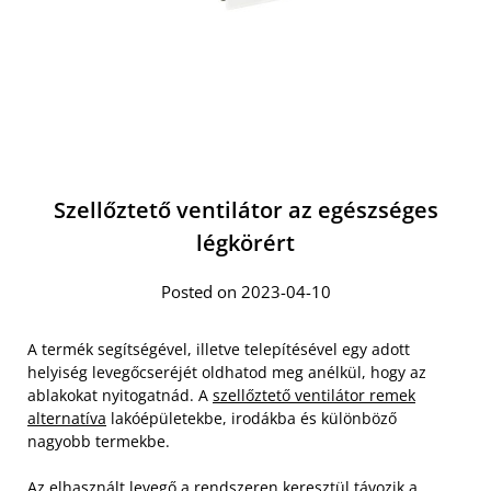
Szellőztető ventilátor az egészséges
légkörért
Posted on 2023-04-10
A termék segítségével, illetve telepítésével egy adott
helyiség levegőcseréjét oldhatod meg anélkül, hogy az
ablakokat nyitogatnád. A
szellőztető ventilátor remek
alternatíva
lakóépületekbe, irodákba és különböző
nagyobb termekbe.
Az elhasznált levegő a rendszeren keresztül távozik a