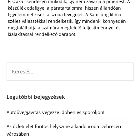
Éjszaka csendesen működik, így nem zavarja a pihenést. A
készülék odafigyel a páratartalomra, hiszen állandóan
figyelemmel kíséri a szoba levegőjét. A Samsung klíma
széles választékkal rendelkezik, így mindenki könnyedén
megtalálhatja a számára megfelelő teljesítménnyel és
kialakítással rendelkező darabot.
KERESÉS:
Legutóbbi bejegyzések
Autóüvegjavítás-végezze időben és spóroljon!
Az üzleti élet fontos helyszíne a kiadó iroda Debrecen
városában