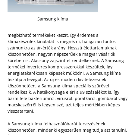
Samsung klíma
megbízható termékeket készít, így érdemes a
klímakészülék kínálatát is megnézni, ha igazán fontos
számunkra az ár-érték arány. Hosszú élettartamuknak
köszönhetően, nagyon népszerűek a magyar vásárlók
körében is. Alacsony zajszinttel rendelkeznek. A Samsung
termékei inverteres kompresszorokkal készültek, így
energiatakarékosan képesek működni. A Samsung klíma
tisztítja a levegőt. Az új és modern kivitelezésnek
köszönhetően, a Samsung klíma speciális szűrővel
rendelkezik. A hatékonysága eléri a 99 százalékot is, így
bármiféle baktériumról, vírusról, poratkáról, gombáról vagy
macskaszőrről is legyen szó, azt teljes mértékben képes
visszatartani.
A Samsung klíma felhasználóbarát tervezésének
köszönhetően, mindenki egyszerűen meg tudja azt tanulni.