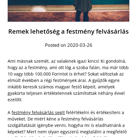
Remek lehetőség a festmény felvásárlás
Posted on 2020-03-26
Ami másnak szemét, az valakinek igazi kincs! Ki gondolná,
hogy az a festmény, ami ott lóg a szoba falán, ma már több
10 vagy több 100.000 Forintot is érhet? Sokat változtak az
elmúlt években a régi festmények árai. A gyűjtők egyre
inkább keresik számos magyar festő képeit, amelyek
gyakorta teljesen értéktelennek számítottak néhány évvel
ezelőtt.
A
festmény felvásárlás segít
felértékelni és értékesíteni a
műveket. De miért kéne a festmény felvásárlás
szolgáltatását igénybe venni, hogyha mi is eladhatnánk a
képeket? Mert nem olyan egyszerű megtalálni a megfelelő