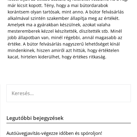
már kicsit kopott. Tény, hogy a mai bútordarabok
korántsem olyan tartósak, mint anno. A bútor felvásárlás
alkalmával szintén szakember állapítja meg az értékét.
Amelyek ma a gyárakban készülnek, azokat valaha
mesteremberek kézzel készítették, díszítették stb. Minél
jobb állapotban van, minél régebbi, annál magasabb az
értéke. A bútor felvásárlás nagyszerű lehetőséget kínál
mindenkinek, hiszen amiről azt hittük, hogy értéktelen
kacat, hirtelen kiderülhet, hogy értékes ritkaság.
KERESÉS:
Legutóbbi bejegyzések
Autóüvegjavítás-végezze időben és spóroljon!