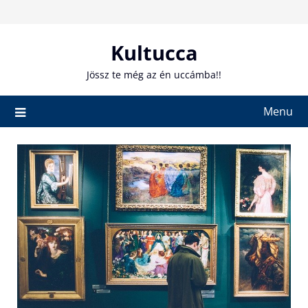
Skip
to
content
Kultucca
Jössz te még az én uccámba!!
Menu