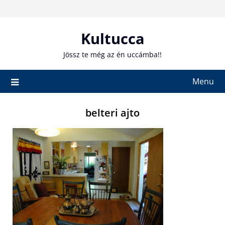
Skip
to
content
Kultucca
Jössz te még az én uccámba!!
Menu
belteri ajto