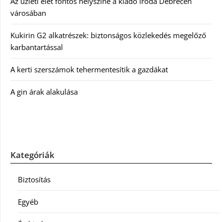
Az üzleti élet fontos helyszíne a kiadó iroda Debrecen
városában
Kukirin G2 alkatrészek: biztonságos közlekedés megelőző
karbantartással
A kerti szerszámok tehermentesítik a gazdákat
A gin árak alakulása
Kategóriák
Biztosítás
Egyéb