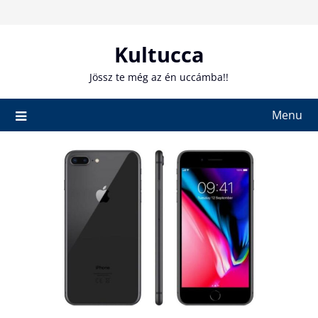
Skip
to
content
Kultucca
Jössz te még az én uccámba!!
Menu