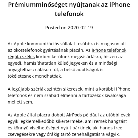
Prémiumminőséget nyújtanak az iPhone
telefonok
Posted on 2020-02-19
Az Apple kommunikációs vállalat továbbra is magason áll
az okostelefonok gyártásának piacán. Az
iPhone telefonok
régóta széles
körben kerülnek megvásárlásra, hiszen az
egyedi, hamisíthatatlan külső jegyeken és a minőségi
anyagfelhasználáson túl, a belső adottságok is
tökéletesnek mondhatóak.
A legújabb szériák szintén sikeresek, mint a korábbi iPhone
telefonok és nem szabad elmenni a tartozékok kiválósága
mellett sem.
Az Apple által piacra dobott AirPods például az utóbbi évek
egyik legkiemelkedőbb sikerterméke, ami remek hangzást
és könnyű viselhetőséget nyújt bárkinek, aki hands free
csevegésekre vagy órákig tartó zenehallgatásra vágyik.