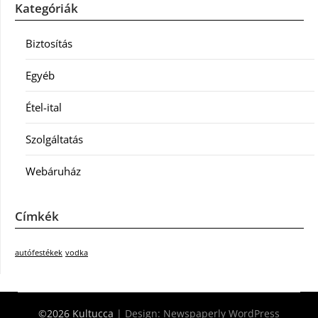
Kategóriák
Biztosítás
Egyéb
Étel-ital
Szolgáltatás
Webáruház
Címkék
autófestékek
vodka
©2026 Kultucca
| Design:
Newspaperly WordPress