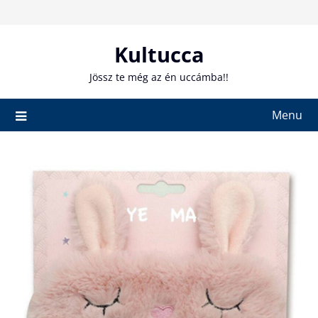
Skip
to
content
Kultucca
Jössz te még az én uccámba!!
Menu