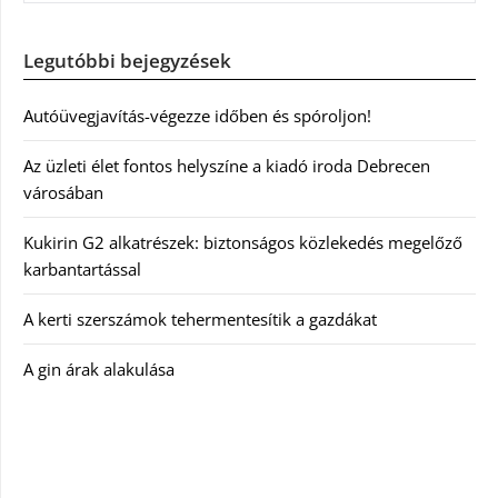
Legutóbbi bejegyzések
Autóüvegjavítás-végezze időben és spóroljon!
Az üzleti élet fontos helyszíne a kiadó iroda Debrecen
városában
Kukirin G2 alkatrészek: biztonságos közlekedés megelőző
karbantartással
A kerti szerszámok tehermentesítik a gazdákat
A gin árak alakulása