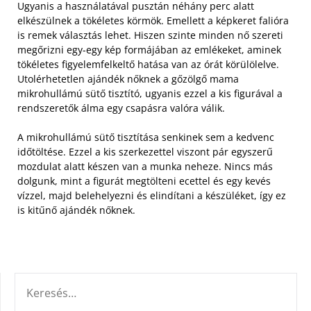
Ugyanis a használatával pusztán néhány perc alatt
elkészülnek a tökéletes körmök. Emellett a képkeret falióra
is remek választás lehet. Hiszen szinte minden nő szereti
megőrizni egy-egy kép formájában az emlékeket, aminek
tökéletes figyelemfelkeltő hatása van az órát körülölelve.
Utolérhetetlen ajándék nőknek a gőzölgő mama
mikrohullámú sütő tisztító, ugyanis ezzel a kis figurával a
rendszeretők álma egy csapásra valóra válik.
A mikrohullámú sütő tisztítása senkinek sem a kedvenc
időtöltése. Ezzel a kis szerkezettel viszont pár egyszerű
mozdulat alatt készen van a munka neheze. Nincs más
dolgunk, mint a figurát megtölteni ecettel és egy kevés
vízzel, majd belehelyezni és elindítani a készüléket, így ez
is kitűnő ajándék nőknek.
KERESÉS: