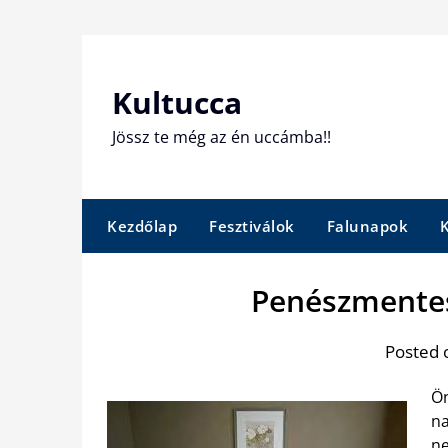
Skip
to
content
Kultucca
Jössz te még az én uccámba!!
Kezdőlap
Fesztiválok
Falunapok
Penészmentes
Posted 
Ön
na
ne