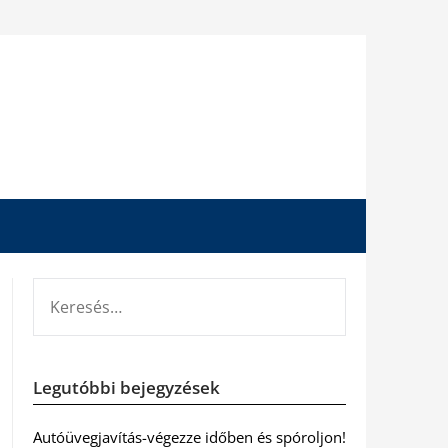
KERESÉS:
Legutóbbi bejegyzések
Autóüvegjavítás-végezze időben és spóroljon!