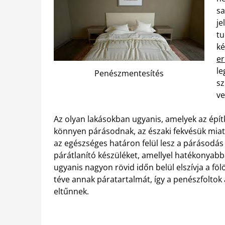
sa
je
tu
ké
e
le
Penészmentesítés
sz
ve
Az olyan lakásokban ugyanis, amelyek az ép
könnyen párásodnak, az északi fekvésük miat
az egészséges határon felül lesz a párásodá
párátlanító készüléket, amellyel hatékonyabb
ugyanis nagyon rövid időn belül elszívja a fö
téve annak páratartalmát, így a penészfoltok 
eltűnnek.