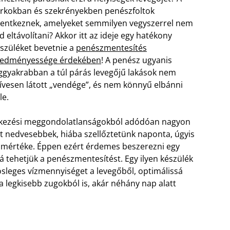
rkokban és szekrényekben penészfoltok
lentkeznek, amelyeket semmilyen vegyszerrel nem
d eltávolítani? Akkor itt az ideje egy hatékony
szüléket bevetnie a
penészmentesítés
redményessége érdekében
! A penész ugyanis
ggyakrabban a túl párás levegőjű lakások nem
ívesen látott „vendége”, és nem könnyű elbánni
le.
ítkezési meggondolatlanságokból adódóan nagyon
t nedvesebbek, hiába szellőztetünk naponta, úgyis
s mértéke. Éppen ezért érdemes beszerezni egy
á tehetjük a penészmentesítést. Egy ilyen készülék
lösleges vízmennyiséget a levegőből, optimálissá
a legkisebb zugokból is, akár néhány nap alatt