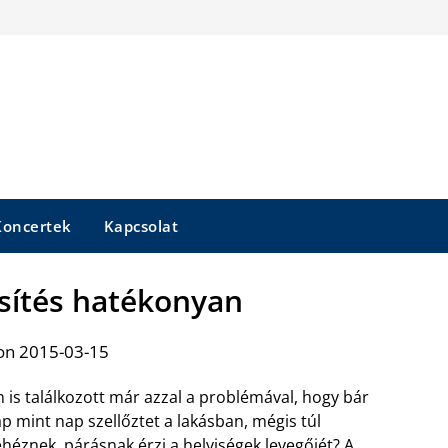
Koncertek
Kapcsolat
ítés hatékonyan
on 2015-03-15
 is találkozott már azzal a problémával, hogy bár
p mint nap szellőztet a lakásban, mégis túl
héznek, párásnak érzi a helyiségek levegőjét? A