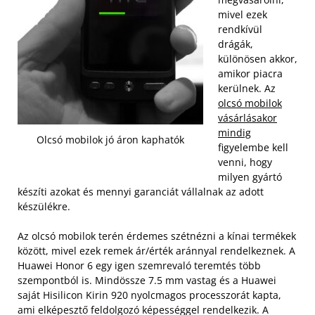
mivel ezek
rendkívül
drágák,
különösen akkor,
amikor piacra
kerülnek. Az
olcsó mobilok
vásárlásakor
mindig
Olcsó mobilok jó áron kaphatók
figyelembe kell
venni, hogy
milyen gyártó
készíti azokat és mennyi garanciát vállalnak az adott
készülékre.
Az olcsó mobilok terén érdemes szétnézni a kínai termékek
között, mivel ezek remek ár/érték aránnyal rendelkeznek. A
Huawei Honor 6 egy igen szemrevaló teremtés több
szempontból is. Mindössze 7.5 mm vastag és a Huawei
saját Hisilicon Kirin 920 nyolcmagos processzorát kapta,
ami elképesztő feldolgozó képességgel rendelkezik. A