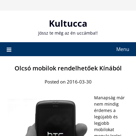
Skip
to
content
Kultucca
Jössz te még az én uccámba!!
Menu
Olcsó mobilok rendelhetőek Kínából
Posted on 2016-03-30
Manapság már
nem mindig
érdemes a
legújabb és
legjobb
mobilokat
megvásárolni,