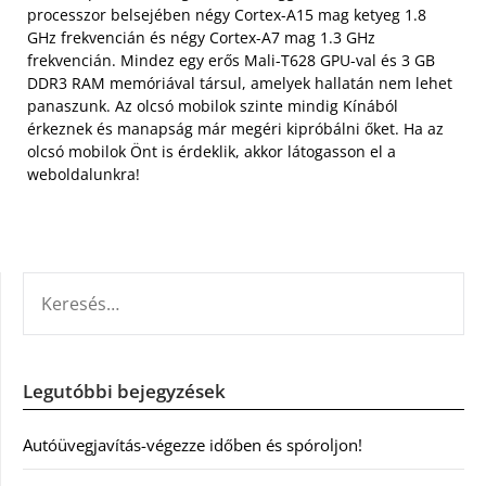
processzor belsejében négy Cortex-A15 mag ketyeg 1.8
GHz frekvencián és négy Cortex-A7 mag 1.3 GHz
frekvencián. Mindez egy erős Mali-T628 GPU-val és 3 GB
DDR3 RAM memóriával társul, amelyek hallatán nem lehet
panaszunk. Az olcsó mobilok szinte mindig Kínából
érkeznek és manapság már megéri kipróbálni őket. Ha az
olcsó mobilok Önt is érdeklik, akkor látogasson el a
weboldalunkra!
KERESÉS:
Legutóbbi bejegyzések
Autóüvegjavítás-végezze időben és spóroljon!