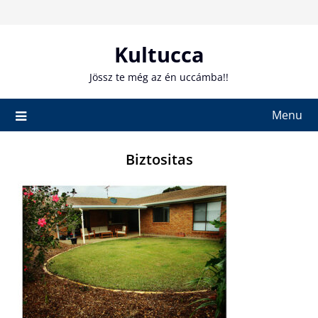
Skip
to
content
Kultucca
Jössz te még az én uccámba!!
Menu
Biztositas