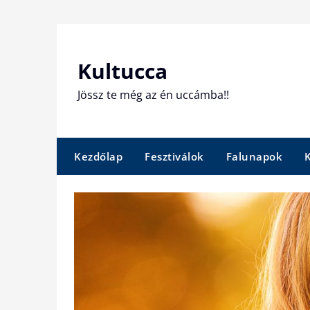
Skip
to
content
Kultucca
Jössz te még az én uccámba!!
Kezdőlap
Fesztiválok
Falunapok