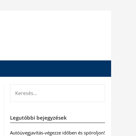
KERESÉS:
Legutóbbi bejegyzések
Autóüvegjavítás-végezze időben és spóroljon!