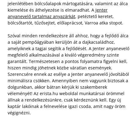
jelenlétében bölcsőalapok mártogatására, valamint az álca
kiemelése és áthelyezése is elmaradhat. A
Jenter
anyanevelő tartalmaz anyazárkát
, petéztető keretet,
bölcsőtartót, tűzősejtet, előlaprácsot, Varroa atka stopot.
Szóval minden rendelkezésre áll ahhoz, hogy a fejlődő álca
a saját pempőágyában kerüljön át a dajkacsaládhoz,
amelyiknek a tagjai segítik a fejlődését. A Jenter anyanevelő
megfelelő alkalmazásával a kiváló végeredmény szinte
garantált. Természetesen a pontos folyamatra figyelni kell,
hiszen mindig jöhetnek közbe váratlan események.
Szerencsére ennek az esélye a Jenter anyanevelő jóvoltából
minimálisra csökken. Amennyiben nem vagyunk biztosak a
dolgunkban, akkor bátran kérjük ki szakemberek
véleményét! Az erista.hu weboldal munkatársai örömmel
állnak a rendelkezésünkre, csak kérdeznünk kell. Egy új
kaptár lakóinak a felnevelése igazi csoda, amit nagy öröm
végignézni.