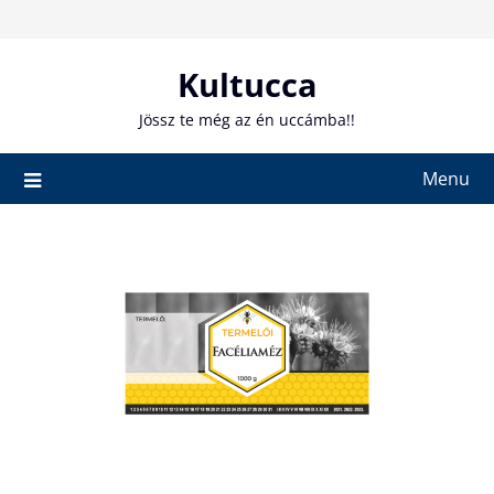
Skip
to
content
Kultucca
Jössz te még az én uccámba!!
Menu