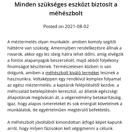
Minden szükséges eszközt biztosít a
méhészbolt
Posted on 2021-08-02
A méztermelés olyan munkakör, amiben komoly segítői
háttérre van szükség. Amennyiben rendelkezésre állnak a
rovarok, akkor egy kis ideig hátra lehet dőlni, amíg elvégzik
a fontos alapanyagok beszerzését, majd abból folyékony
finomságot készítenek. Természetesen közben is van
dolgunk, amiben a
méhészbolt kiváló termékei
lesznek a
hasznunkra. Voltaképpen egy rendkívül komplex folyamat
az egész méztermelés, a kaptárok felépítésétől kezdve, a
méhcsalád betelepítésén keresztül, az állatok egészségi
állapotának megóvásán át, a végeredmény betakarításáig.
Igaz, hogy alapos ismereteket és sok energiát követelnek a
munkálatok, de egyértelműen megtérülő befektetés.
A méhészbolt jóvoltából kimondottan átfogó képet kapunk
arról, hogy milyen fázisokon kell végigmenni a célunk