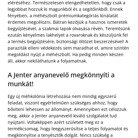
eléréséhez. Természetesen elengedhetetlen, hogy csak a
legjobbat hozzuk ki magunkból és a segítőinkből. Ennek
fényében, a méhészbolt prémiumkategóriás kínálatát
érdemes megcélozni. Bátran kezdjük a hasznos ismeretek
begyűjtésével, a szakmai lapok olvasása révén. Teremtsünk
ezután kényelmes lakhelyet a rovaroknak és készüljünk fel
a termés begyűjtésére, biztonsági öltözet beszerzésével! A
paraziták elleni védekezés sem maradhat el, amire szintén
megoldást nyújt a méhészbolt. Ha pedig minden készen
áll, akkor nekiláthatunk a folyamatnak.
A Jenter anyanevelő megkönnyíti a
munkát!
Egy új méhkolónia létrehozása nem mindig egyszerű
feladat, viszont egyértelműen szükséges ahhoz, hogy
bővíteni lehessen az állományt. Amennyiben ezt célozzuk
meg, akkor a Jenter anyanevelő kiváló szolgálatot tud
nyújtani. Voltaképpen azért született meg ez a
termékcsomag, hogy leegyszerűsítse a teljes folyamatot és
megkönnyítse a tenyésztők dolgát. Nincs szükség a