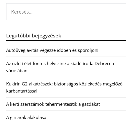
KERESÉS:
Legutóbbi bejegyzések
Autóüvegjavítás-végezze időben és spóroljon!
Az üzleti élet fontos helyszíne a kiadó iroda Debrecen
városában
Kukirin G2 alkatrészek: biztonságos közlekedés megelőző
karbantartással
A kerti szerszámok tehermentesítik a gazdákat
A gin árak alakulása